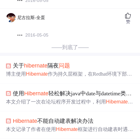
2016-05-05
尼古拉斯-全蛋
赞
2016-05-05
——到底了——
关于
hibernate
隔夜
问题
博主使用
Hibernate
作为持久层框架，在Redhat环境下部署
了基于Tomcat和Apache的小型网站。遇到的
问题
包括隔夜
后数据无法正常加载、
发帖
延迟以及数据库更新不同步
使用
Hibernate
轻松解决java中date与datetime类型不兼容的
等。配置文件已给出，寻求解决方案。
本文介绍了一次在论坛程序开发过程中，利用
Hibernate
框
架解决Java与MySQL之间的时间类型转换
问题
的经验。通
过创建简单的论坛帖子模型并使用Java.util.Date类型与MyS
Hibernate
不能自动建表解决办法
QL的datetime类型进行交互，成功实现了
发帖
时间的自动
记录。
本文记录了作者在使用
Hibernate
框架进行自动建表时遇到
的
问题
及解决过程。通过调整数据库方言配置，最终解决