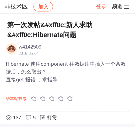
非技术区
登录
频道
加入
帖子详情
社区
非技术区
第一次发帖&#xff0c;新人求助
&#xff0c;Hibernate问题
w4142509
2016-05-04
Hibernate 使用component 往数据库中插入一个条数
据后，怎么取出？
直接get 报错 ，求指导
给本帖投票
137
5
打赏