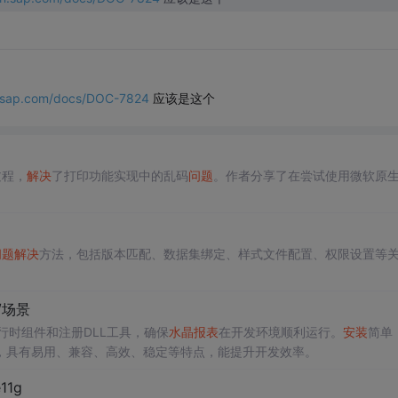
n.sap.com/docs/DOC-7824
应该是这个
过程，
解决
了打印功能实现中的乱码
问题
。作者分享了在尝试使用微软原
。
问题
解决
方法，包括版本匹配、数据集绑定、样式文件配置、权限设置等
/场景
行时组件和注册DLL工具，确保
水晶报表
在开发环境顺利运行。
安装
简单
，具有易用、兼容、高效、稳定等特点，能提升开发效率。
11g