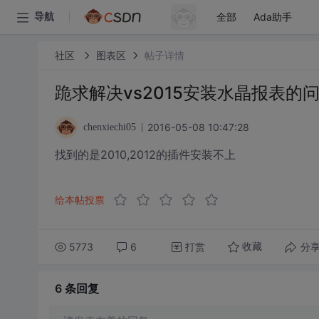
全部
Ada助手
导航
社区
图表区
帖子详情
跪求解决vs2015安装水晶报表的
2016-05-08 10:47:28
chenxiechi05
找到的是2010,2012的插件安装不上
给本帖投票
5773
6
打赏
分
收藏
6 条
回复