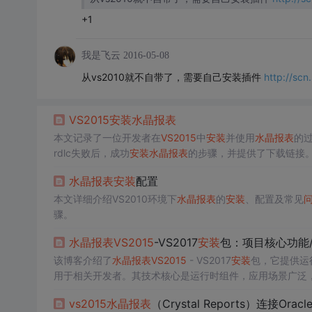
+1
我是飞云
2016-05-08
从vs2010就不自带了，需要自己安装插件
http://sc
VS2015
安装
水晶报表
本文记录了一位开发者在
VS2015
中
安装
并使用
水晶报表
的
rdlc失败后，成功
安装
水晶报表
的步骤，并提供了下载链接
水晶报表
安装
配置
本文详细介绍VS2010环境下
水晶报表
的
安装
、配置及常见
骤。
水晶报表
VS2015
-VS2017
安装
包：项目核心功能
该博客介绍了
水晶报表
VS2015
- VS2017
安装
包，它提供运
用于相关开发者。其技术核心是运行时组件，应用场景广泛
vs2015
水晶报表
（Crystal Reports）连接Oracle