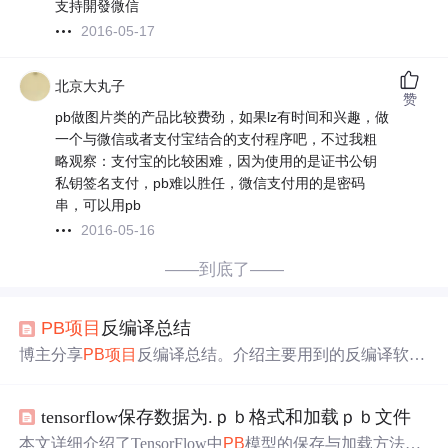
支持開發微信
2016-05-17
北京大丸子
赞
pb做图片类的产品比较费劲，如果lz有时间和兴趣，做
一个与微信或者支付宝结合的支付程序吧，不过我粗
略观察：支付宝的比较困难，因为使用的是证书公钥
私钥签名支付，pb难以胜任，微信支付用的是密码
串，可以用pb
2016-05-16
——到底了——
PB
项目
反编译总结
博主分享
PB
项目
反编译总结。介绍主要用到的反编译软
件，阐述反编译流程，包括用
PB
killer打开
PB
D文件导出内
容，在
PB
6.5中调整并导入到
PB
L文件。还指出反编译需
tensorflow保存数据为.ｐｂ格式和加载ｐｂ文件
注意控件属性、游标、导入错误等问题，以及数据窗口反
编译的特殊注意点。
本文详细介绍了TensorFlow中
PB
模型的保存与加载方法，