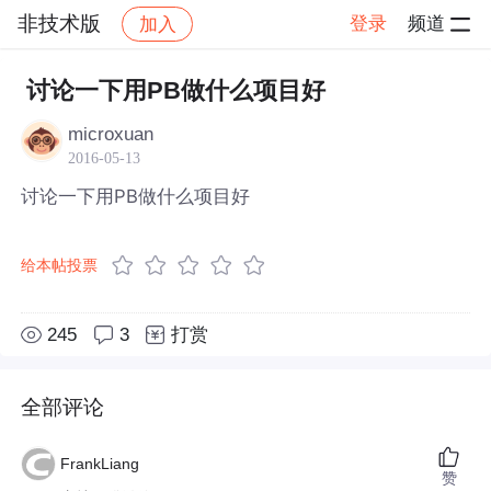
非技术版
登录
频道
加入
帖子详情
社区
非技术版
讨论一下用PB做什么项目好
microxuan
2016-05-13
讨论一下用PB做什么项目好
给本帖投票
245
3
打赏
全部评论
FrankLiang
赞