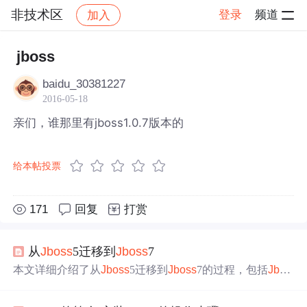
非技术区
登录
频道
加入
帖子详情
社区
非技术区
jboss
baidu_30381227
2016-05-18
亲们，谁那里有jboss1.0.7版本的
给本帖投票
171
回复
打赏
从
Jboss
5迁移到
Jboss
7
本文详细介绍了从
Jboss
5迁移到
Jboss
7的过程，包括
Jbos
s
7的新特性，如模块化服务容器、Java EE6兼容性和类加
载器的改进。迁移步骤主要涉及依赖关系配置、数据源配