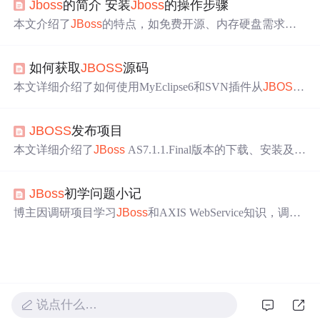
Jboss
的简介 安装
Jboss
的操作步骤
置和JNDI的调整，特别是类加载优先级和模块依赖的显式
定义。此外，还讨论了可能遇到的问题，如JNDI命名转换
本文介绍了
JBoss
的特点，如免费开源、内存硬盘需求
和配置文件解析错误。
小、安装便捷、支持热部署等。详细阐述了在CentOS系统
下安装部署
JBoss
的具体步骤，包括安装JDK、解压
JBoss
如何获取
JBOSS
源码
，还说明了设置jmx - console/web - console密码、局域网访
问的方法及防火墙调整。
本文详细介绍了如何使用MyEclipse6和SVN插件从
JBOSS
的SVN服务器中获取
JBOSS
4.0版本的源码，并解决了源
码导入Eclipse后出现的各种问题，包括缺少库文件和构建
JBOSS
发布项目
文件等问题。
本文详细介绍了
JBoss
AS7.1.1.Final版本的下载、安装及配
置流程，并通过添加用户、设置环境变量等步骤确保
JBos
s
能够正常启动。此外，还介绍了如何在Eclipse中安装
jbos
JBoss
初学问题小记
s
tools插件来管理和部署基于
JBoss
的应用程序。
博主因调研项目学习
JBoss
和AXIS WebService知识，调研
中止后做小结。介绍了一些好的
jboss
资料，还分享了遇到
的问题及解决办法，如将Tomcat应用部署到
JBoss
、让
Jbo
ss
启动自动加载类，此外还提到使用开源代码的bug。
说点什么…