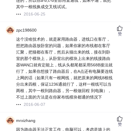
连的，所以你a-b,c-d全部用直通线，如果不通，就把
其中一根线换成交叉线试试。
2016-06-25
zpc198600
赞
这个没啥技术的，就是家用路由器，进线口在客厅，
想把路由器放卧室的问题，如果你家的布线都在客厅
汇聚，把猫都在客厅，然后从猫出来的线，接在到卧
室的那个模块上，从卧室出的模块上出来的线接路由
器WAN口就肯定能上，线从头都尾都采用568B接法就
行了，如果你想接了路由器后，在A点还有电脑要连线
上网的话（如果只有一根网线，就把原来的网线8根线
分出来四根，保证1236通就行了，这样一根线可以当
两根，其中一根到路由器，另一根做回程 到电脑），
不过上面的方法是在你家布线模块都通的情况下
2016-06-07
mrxizhang
赞
因为路由器无法正常工作，电脑可以，考虑是墙上的