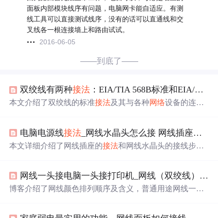
面板内部模块线序有问题，电脑网卡能自适应。有测
线工具可以直接测试线序，没有的话可以直通线和交
叉线各一根连接墙上和路由试试。
2016-06-05
——到底了——
双绞线有两种
接法
：EIA/TIA 568B标准和EIA/TIA 568A标准。具体
本文介绍了双绞线的标准
接法
及其与各种
网络
设备的连接
方法，包括直通线和交叉线的区别，以及不同设备间的连
接技巧，确保
网络
正常运行。
电脑电源线
接法
_网线水晶头怎么接 网线插座
接法
本文详细介绍了网线插座的
接法
和网线水晶头的接线步
骤，包括平行线
接法
和交叉线
接法
。网线插座接线需遵循
T568A或T568B标准，确保所有线缆正确插入并用工具压
网线一头接电脑一头接打印机_网线（双绞线）每根颜色的细线代表的含义
紧。而网线水晶头的接线也有直通线和交叉线的区别，适
用于不同设备间的连接。在实际操作中应注意线序的排列
博客介绍了网线颜色排列顺序及含义，普通用途网线一般
和打线工具的
使用
，以确保
网络
连接的正常。
用568b标准。讲解了百兆网线正常
接法
、双机对连
接法
等，还提到可让网线兼顾普通
网络
和双机对连。此外，说