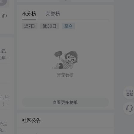
复
积分榜
荣誉榜
近7日
近30日
至今
自己
五年
真..
暂无数据
辈们的
查看更多榜单
社区公告
给点
的内