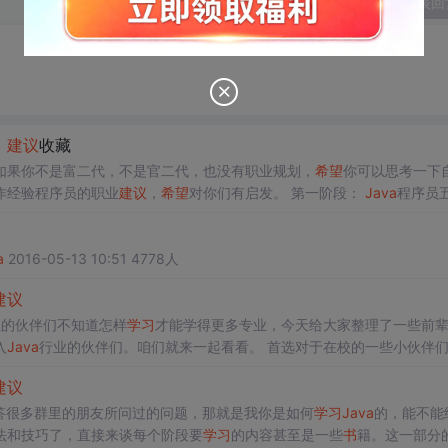
发表回
，
建议
收藏
如果你不是富二代，不是官二代，也没有职业规划，
希望
你可以思考一下
作经验程序员的职业
建议
，
希望
对你们有启发。 第一阶段：
Java
程序员
业生涯——阿里大牛给你的职业
建议
第一阶段我认为对于程序员来说是第一个
段，我们走出校园，迈入社会，成为一名程序员，正式从
书
本上的内容迈向
a
2016-05-13 10:51 4778人
建议
业的伙伴们不知道怎样
学习
才能学得更多专业，今天给大家整理了一些前
入
Java
行业的伙伴们。咱们就来一起看看。 首选对于在校的一些小伙伴们（比
如计算机系统、算法、编译原理等等）的前提下，需要再考虑下一步的提升。 第一部分：对于尚未做过
Java
工作的同学，包
建议
答很多群里的朋友所问过的问题，那就是我你是如何
学习
Java
的，能不能
法和技巧了，直接来谈每个阶段要
学习
的内容甚至是一些
书
籍。这一部分