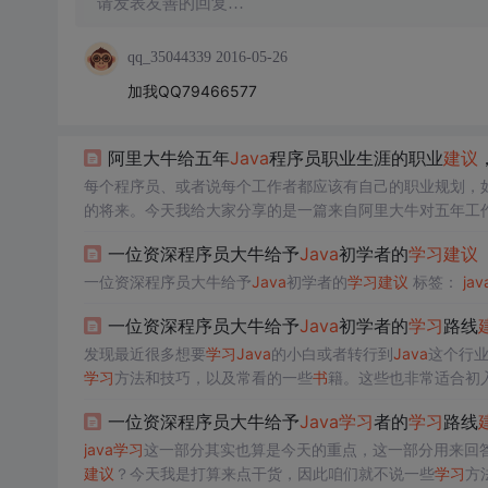
请发表友善的回复…
qq_35044339
2016-05-26
加我QQ79466577
阿里大牛给五年
Java
程序员职业生涯的职业
建议
每个程序员、或者说每个工作者都应该有自己的职业规划，
的将来。今天我给大家分享的是一篇来自阿里大牛对五年工
职业生涯——阿里大牛给你的职业
建议
Java
程序员五年职
一位资深程序员大牛给予
Java
初学者的
学习
建议
门槛，这个阶段将会淘汰掉一批不适合写代码的人。这一阶
一位资深程序员大牛给予
Java
初学者的
学习
建议
标签：
jav
一位资深程序员大牛给予
Java
初学者的
学习
路线
发现最近很多想要
学习
Java
的小白或者转行到
Java
这个行
学习
方法和技巧，以及常看的一些
书
籍。这些也非常适合初
一位资深程序员大牛给予
Java
学习
者的
学习
路线
java
学习
这一部分其实也算是今天的重点，这一部分用来回
建议
？今天我是打算来点干货，因此咱们就不说一些
学习
方