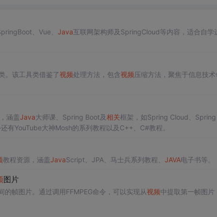
ngBoot、Vue、
Java
互联网架构师及SpringCloud等内容，适合自学
类。该工具类借鉴了
视频
处理方法，包含
视频
压缩方法，聚焦于信息技术
，涵盖
Java
大师课、Spring Boot及
相关
框架，如Spring Cloud、Spring 
有YouTube大神Mosh的系列教程以及C++、C#教程。
频
教程资源，涵盖
Java
Script、JPA、马士兵系列教程、
JAVA
电子书等。
频
图片
间的帧图片。通过调用FFMPEG命令，可以实现从
视频
中提取第一帧图片