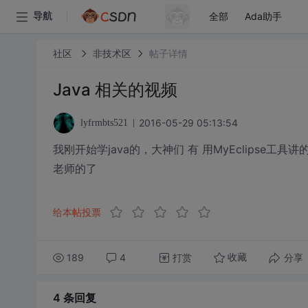
全部
Ada助手
导航
社区
非技术区
帖子详情
Java 相关的视频
2016-05-29 05:13:54
lyfrmbts521
我刚开始学java的，大神们 有 用MyEclipse工
老师的了
给本帖投票
189
4
打赏
分享
收藏
4 条
回复