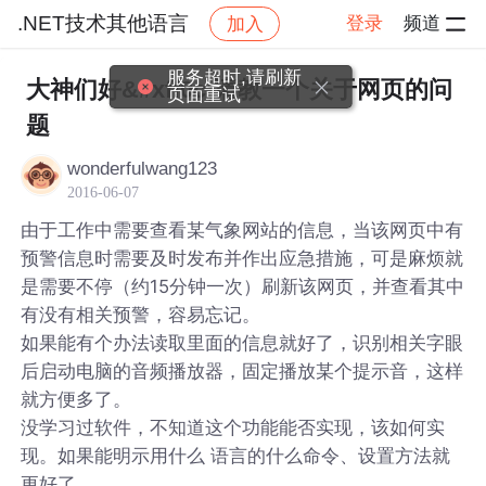
.NET技术其他语言
登录
频道
加入
帖子详情
社区
.NET技术其他语言
服务超时,请刷新
大神们好&#xff0c;请教一个关于网页的问
页面重试
题
wonderfulwang123
2016-06-07
由于工作中需要查看某气象网站的信息，当该网页中有
预警信息时需要及时发布并作出应急措施，可是麻烦就
是需要不停（约15分钟一次）刷新该网页，并查看其中
有没有相关预警，容易忘记。
如果能有个办法读取里面的信息就好了，识别相关字眼
后启动电脑的音频播放器，固定播放某个提示音，这样
就方便多了。
没学习过软件，不知道这个功能能否实现，该如何实
现。如果能明示用什么 语言的什么命令、设置方法就
更好了。