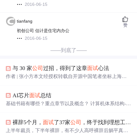
2016-06-15
tianfang
赞
初创公司 估计是住宅内办公
2016-06-15
——到底了——
与 30 家
公司
过招，得到了这章
面试
心法
作者 | 张小方本文经授权转载自开源中国笔者坐标上海，
做技术开发，之前有几个月的时间，基本上都是在
面试
中
度过的。我求职的职位是 Linux 服务器开发，最倾向的职
AI芯片
面试
总结
位是服...
基础书籍有哪些？重点章节以及概念？ 计算机体系结构---
量化研究方法； 计算机组成与设计---软硬件接口； deep le
arning 深度学习； python； CMOS数字集成电路
面试
中可
裸辞5个月，
面试
了37家
公司
，终于找到理想工作了
能会遇到的知识点 建立保持时间 / 亚稳态如何产生及解决 /
竞争冒险产生及解决 /低功耗设计 /时钟歪斜和抖动 及产生
上半年裁员，下半年裸辞，有不少人高呼裸辞后躺平真的
原因 / 同步异步的概念 / 同步复位异步复位 / 异步复位...
好快乐！但也有很多人，裸辞后的生活五味杂陈。