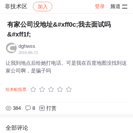
非技术区
登录
频道
加入
帖子详情
社区
非技术区
有家公司没地址&#xff0c;我去面试吗
&#xff1f;
dghwss
2016-06-15
让我到地点后给她打电话。可是我在百度地图没找到这
家公司啊，是骗子吗
给本帖投票
384
8
打赏
全部评论