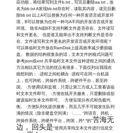
应功能，将结果写到文件b.txt，写完后删除aa.txt，改
名为bb.txt A发现bb.txt存在时，读取其内容，读完后删
除bb.txt 以上A可以替换为任何一种开发语言或开发环
境，B可以替换为任何一种与A不同的开发语言或开发
环境。 除非A或B不支持判断文件是否存在、文件读写
和文件更名。 但是谁又能举出不支持判断文件是否存
在、文件读写和文件更名的开发语言或开发环境呢？
可以将临时文件放在RamDisk上提高效率减少磨损磁
盘。 数据的结构很复杂的话，文本文件的格式问题可
参考json或xml 共享临时文本文件这种进程之间的通讯
方法相比其它方法的优点有很多，下面仅列出我现在
能想到的： ·进程之间松耦合 ·进程可在同一台机器
上，也可跨机，跨操作系统，跨硬件平台，甚至跨
国。 ·方便调试和监视，只需让第三方或人工查看该临
时文本文件即可。 ·方便在线开关服务，只需删除或创
建该临时文本文件即可。 ·方便实现分布式和负载均
衡。 ·方便队列化提供服务，而且几乎不可能发生队列
满的情况（除非硬盘空间满） ·…… “跨语言、跨机，
苦海无
跨操作系统，跨硬件平台，跨国，跨*.*的”
边，
回头是
“使用共享纯文本文件进行信息交