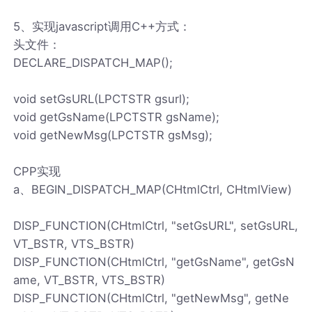
5、实现javascript调用C++方式：
头文件：
DECLARE_DISPATCH_MAP();
void setGsURL(LPCTSTR gsurl);
void getGsName(LPCTSTR gsName);
void getNewMsg(LPCTSTR gsMsg);
CPP实现
a、BEGIN_DISPATCH_MAP(CHtmlCtrl, CHtmlView)
DISP_FUNCTION(CHtmlCtrl, "setGsURL", setGsURL,
VT_BSTR, VTS_BSTR)
DISP_FUNCTION(CHtmlCtrl, "getGsName", getGsN
ame, VT_BSTR, VTS_BSTR)
DISP_FUNCTION(CHtmlCtrl, "getNewMsg", getNe