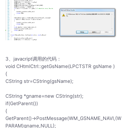
3、javacript调用的代码：
void CHtmlCtrl::getGsName(LPCTSTR gsName )
{
CString str=CString(gsName);
CString *gname=new CString(str);
if(GetParent())
{
GetParent()->PostMessage(WM_GSNAME_NAVI,(W
PARAM)gname,NULL);