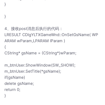
}
}
4、接收post消息后执行的代码：
LRESULT CDlgYLTXGameWnd::OnSetGsName( WP
ARAM wParam,LPARAM lParam )
{
CString* gsName = (CString*)wParam;
m_btnUser.ShowWindow(SW_SHOW);
m_btnUser.SetTitle(*gsName);
if(gsName)
delete gsName;
return 0;
}