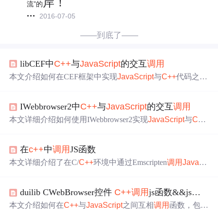
岸！
流”的
2016-07-05
——到底了——
libCEF中
C++
与
JavaScript
的交互
调用
本文介绍如何在CEF框架中实现
JavaScript
与
C++
代码之间
的交互。通过重写CefRenderProcessHandler的OnContextCre
ated接口，可以将JS脚本与
C++
函数关联起来。文章还介绍
IWebbrowser2中
C++
与
JavaScript
的交互
调用
了如何从
C++
调用
JS函数。
本文详细介绍如何使用IWebbrowser2实现
JavaScript
与
C++
的交互，包括为JS函数分配ID并通过ID
调用
处理函数的过
程。此外，还介绍了
C++
调用
JavaScript
的方法。
在
c++
中
调用
JS函数
本文详细介绍了在C/
C++
环境中通过Emscripten
调用
JavaSc
ript
代码的三种方法：emscripten_run_script()、EM_JS及EM
_ASM。分别探讨了它们的使用场景、语法特点及注意事
duilib CWebBrowser控件
C++
调用
js函数&&js中
调
项，为开发者提供了丰富的实践指导。
本文介绍如何在
C++
与
JavaScript
之间互相
调用
函数，包括
C++
调用
JS方法和JS
调用
C++
函数的具体实现。通过示例