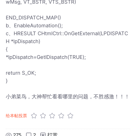
wMsg, VT_BSTR, VTS_BSTR)
END_DISPATCH_MAP()
b、EnableAutomation();
c、HRESULT CHtmlCtrl::OnGetExternal(LPDISPATC
H *lpDispatch)
{
*lpDispatch=GetIDispatch(TRUE);
return S_OK;
}
小弟菜鸟，大神帮忙看看哪里的问题，不胜感激！！！
给本帖投票
275
2
打赏