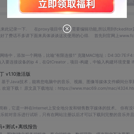
发表回
来此记录一下. 在proxy项目中由于,需要编辑功能,所以用到fckeditor
了费话不多讲下面来具体谈谈这次使用的心得. 首先到官网上www.fck
丁 v1.10激活版
A媒体服务器，基于Java技术，能将您电脑中的音乐、视频、图像等媒体文件瞬间分享
ac/4324.html S
术的简称，它是一种在Internet上安全地分发和销售数字媒体的技术。 你有没有遇
音乐前对音乐进行试听，只有在网站注册以后才可以下载到完整的音乐并
被引导到网站的销售页面，在这里你可以付费进行音乐播放许可证的...
码+测试+离线报告