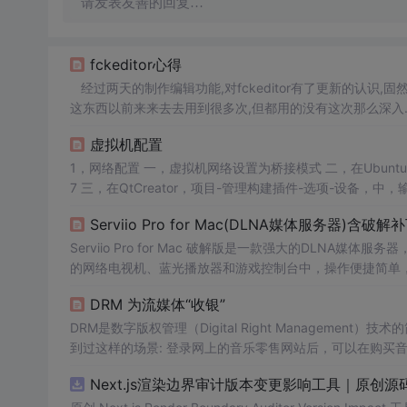
请发表友善的回复…
fckeditor心得
经过两天的制作编辑功能,对fckeditor有了更新的认识,固然
这东西以前来来去去用到很多次,但都用的没有这次那么深入.好
tor.net下载fckeditor-java-core-2.5.jar
虚拟机配置
1，网络配置 一，虚拟机网络设置为桥接模式 二，在Ubuntu网络中，添加一个网络，比喻“有限连接1” 克隆MAC地址：D4:3D:7E:F4:00:7
7 三，在QtCreator，项目-管理构建插件-选项-设备，中，输入要连接设备的ip 4，在QtCreator，项目-构建，中输入构建环境变量 INCL
UDE=/home...
Serviio Pro for Mac(DLNA媒体服务器)含破解补
Serviio Pro for Mac 破解版是一款强大的DLN
的网络电视机、蓝光播放器和游戏控制台中，操作便捷简单，欢迎下载！ 原文及下载地址：https://www.mac69.com/m
erviio Pro for Mac 破解版 安装教程 Serviio Pro for...
DRM 为流媒体“收银”
DRM是数字版权管理（Digital Right Management）技
到过这样的场景: 登录网上的音乐零售网站后，可以在购买
在电脑上播放两次，而当你想第三次播放该文件的时候，就会
Next.js渲染边界审计版本变更影响工具｜原创源