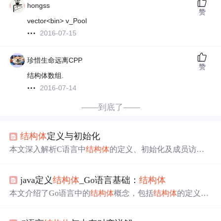
hongss
赞
vector<bin> v_Pool
2016-07-15
珍惜生命远离CPP
赞
结构体数组.
2016-07-14
——到底了——
结构体
定义与初始化
本文深入解析C语言中
结构体
的定义、初始化及成员访
问，包括如何声明
结构体
类型、定义
结构体
变量、使用
结
构体
指针以及初始化
结构体
成员的各种方法。
java定义
结构体
_Go语言基础：
结构体
本文介绍了Go语言中的
结构体
概念，包括
结构体
的定义、
语法和使用案例。同时，文章讨论了如何访问
结构体
成
员，并对比了Go语言
结构体
与Java中的
结构体
（假设在Jav