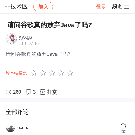
非技术区
登录
频道
加入
帖子详情
社区
非技术区
请问谷歌真的放弃Java了吗?
yyxgs
2016-07-16
请问谷歌真的放弃Java了吗?
给本帖投票
260
3
打赏
全部评论
lucers
赞