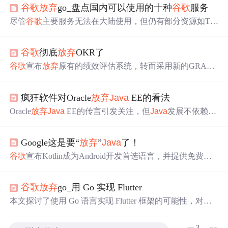
谷歌
放弃
go_盘点国内可以使用的十种
谷歌
服务
尽管
谷歌
主要服务无法在大陆使用，但仍有部分资源如Ten
sorFlow、DART、Go语言、Kotlin官网等可供访问。此
外，
谷歌
开发者网站、安卓开发者网站、Chrome下载站以
谷歌
彻底
放弃
OKR了
及
谷歌
翻译也在中国大陆可以正常使用。尽管
谷歌
地图在
国内竞争激烈，但在多语言翻译方面，
谷歌
翻译仍具优
谷歌
宣布
放弃
原有的绩效评估系统，转而采用新的GRAD
势。
系统，每年一次的考核将更关注员工的影响力。GRAD系
统旨在减少文书工作，减轻员工负担，衡量员工在公司的
疯狂软件对Oracle
放弃
Java
EE的看法
实际影响力，分为多个档次。此变化反映了
谷歌
希望员工
更专注于实际工作，而非频繁的考核。此前，
谷歌
的绩效
Oracle
放弃
Java
EE的传言引发关注，但
Java
发展不依赖Or
考核系统被多家知名公司采用，但也因可能导致内卷而受
acle，由全球社区推动。即使Oracle放手，
谷歌
和其他公司
到批评。
可能接手。
Java
广泛应用于关键领域，
放弃
代价巨大。
Ja
Google这是要“
放弃
”
Java
了！
va
可能不再是最佳语言，但其成熟的整体解决方案使其难
以替代。
Java
的未来在于其社区和生态系统的力量。
谷歌
宣布Kotlin成为Android开发首选语言，并提供免费在
线课程。
谷歌
建议开发者逐步迁移代码至Kotlin，同时保持
与
Java
的高度互操作性。
谷歌
放弃
go_用 Go 实现 Flutter
本文探讨了使用 Go 语言实现 Flutter 框架的可能性，对比
了 Go 和 Dart 语言的特点，指出了 Dart 的一些特性可能对
新手造成困扰。尽管 Go 不适合创建 DSL，但作者认为用
3