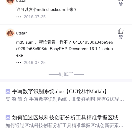
utstar
赞
谁可以发个md5 checksum上来？
2016-07-25
utstar
赞
md5 sum， 帮忙看看一样不？ 64184d330a34be9e6
c029ffa63c903de EasyPHP-Devserver-16.1.1-setup.
exe
2016-07-25
——到底了——
手写数字识别系统.doc【GUI设计Matlab】
资 源 简 介 手写数字识别系统，非常好的啊!带有GUI界
面，使用方便! 详 情 说 明 用这个手写数字识别系统，你可
以轻松地识别手写数字。这个系统不仅功能强大，而且还
如何通过区域科技创新分析工具精准掌握区域创新要素分布与产业链融合现状？.docx
带有直观的图形用户界面（GUI），非常容易使用。你只
需要将手写数字输入系统，它将立即给出准确的识别结
如何通过区域科技创新分析工具精准掌握区域创新要素分
果。这个系统可以在各种场景中使用，无论是学校、工作
布与产业链融合现状？