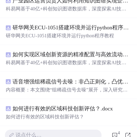
产业园区运营负责人如何利用知识图谱实现企业精准对接与协同？.docx
科易网基于40亿+科创知识图谱数据库，深度探索AI技术
在技术转移、成果转化、技术经纪、知识产权、产业创
新、科技招商等垂直领域的多样化应用场景，研究科技创
研华网关ECU-1051搭建环境并运行python程序教程
新领域的AI+数智化解决方案，推动科技创新与产业创新
智能化发展。
研华网关ECU-1051搭建环境并运行python程序教程
如何实现区域创新资源的精准配置与高效流动？.docx
科易网基于40亿+科创知识图谱数据库，深度探索AI技术
在技术转移、成果转化、技术经纪、知识产权、产业创
新、科技招商等垂直领域的多样化应用场景，研究科技创
语音增强组稀疏信号去噪：非凸正则化，凸优化研究（Matlab代码实现）
新领域的AI+数智化解决方案，推动科技创新与产业创新
智能化发展。
内容概要：本文围绕“组稀疏信号去噪”展开，深入研究了
基于非凸正则化与凸优化的信号处理方法，并提供了完整
的Matlab代码实现。文章系统阐述了如何通过引入非凸正
如何进行有效的区域科技创新评估？.docx
则项克服传统稀疏恢复方法的局限性，从而在语音增强等
实际应用中实现更优的去噪性能。研究采用组稀疏建模范
如何进行有效的区域科技创新评估？
式，将信号按子带或时频块进行分组，以更好地保留信号
的结构性特征。文中详细构建了相应的数学模型，将原始
4
优化问题转化为可通过凸优化技术
求
解的形式，并设计了
说点什么…