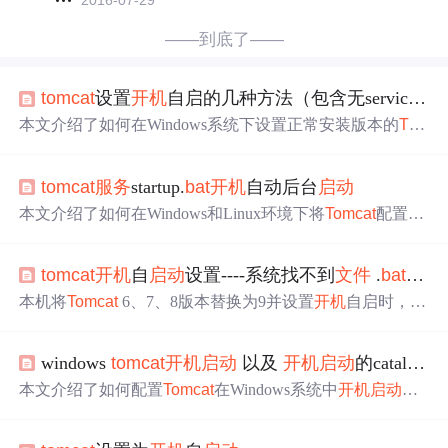
2016-07-29
——到底了——
tomcat
设置
开机
自启的几种方法（包含无service.
bat
本文介绍了如何在Windows系统下设置正常安装版本的
To
mcat
开机
自启，包括设置环境变量、使用service.
bat
文件
进
行
服务
配置。同时提供了免安装
Tomcat
的
启动
脚本方法和
tomcat
服务
startup.
bat
开机
自动后台
启动
将
Tomcat
作为
开机
自
启动
的解决方案。
本文介绍了如何在Windows和Linux环境下将
Tomcat
配置为
后台
服务
运行的方法。在Windows中，可以通过运行servic
e.
bat
安装
服务
并设置
启动
类型；而在Linux中，则可以使用
tomcat
开机
自
启动
设置----系统找不到
文件
.
bat
||
nohup命令
启动
Tomcat
并使其在关闭终端后继续运行。
本机将
Tomcat
6、7、8版本替换为9并设置
开机
自启时，按
网上教程将service.
bat
拖到cmd控制台报错，提示
tomcat
9.e
xe未找到、CATALINA_HOME环境变量未正确定义。查看
windows
tomcat
开机
启动
以及
开机
启动
的catalina.
b
发现该环境变量配置无误，重启仍报错。解决办法是在star
tup.
bat
文件
开头加代码，直接设置
启动
环境变量，再次拖
本文介绍了如何配置
Tomcat
在Windows系统中
开机
启动
，
拽该
文件
到命令行成功。
并提供了解决
Tomcat
开机
启动
后catalina.
bat
配置无效的方
法。通过调整初始化内存、最大化内存和添加相关Java选