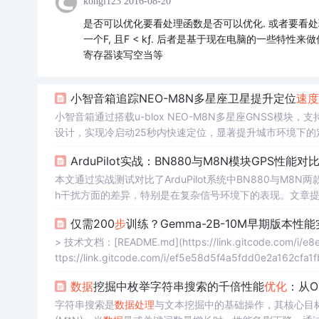
kongl123
2016-08-20
是否可以优化要看处理函数是否可以优化. 或者要看处
一个F, 且F < kƒ. 后者是基于现在电脑的一些特
寄存器读写空当等
小智音箱追踪NEO-M8N多星座卫星提升定位
速度
小智音箱通过搭载u-blox NEO-M8N多星座GNSS模块，支持
设计，实现冷启动25秒内快速定位，显著提升城市环境下的
ArduPilot实战：BN880与M8N模块GPS性能对
本文通过实战测试对比了ArduPilot系统中BN880与M8
h干扰方面的差异，特别是在复杂信号环境下的表现。文章提供了
的详细调参建议，旨在帮助用户提升飞行器在自动模式下的
仅需200
步
训练？Gemma-2B-10M早期版本性
> 技术文档：[README.md](https://link.gitcode.com/i/e8
ttps://link.gitcode.com/i/ef5e58d5f4a5fdd0e2a162cfa1
数据
挖掘中枚举字符串搜索的千倍性能
优化
：从O
字符串搜索是
数据
处理
与文本挖掘中的基础操作，其核心目