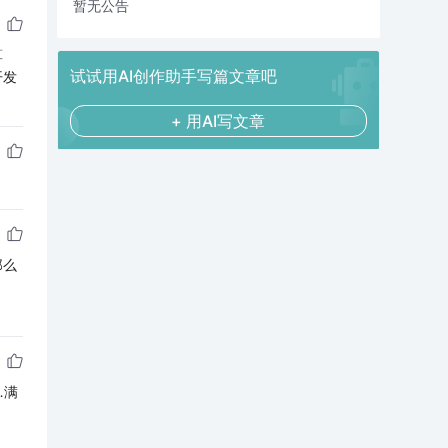
暂无公告
算
试试用AI创作助手写篇文章吧
开发
+ 用AI写文章
那么
…满