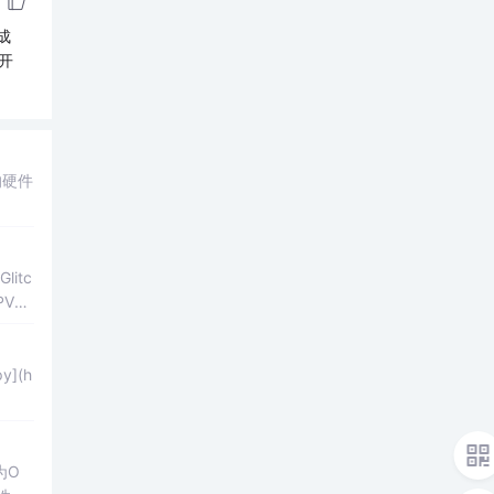
成
开
的硬件
itc
PV）
y](h
为O