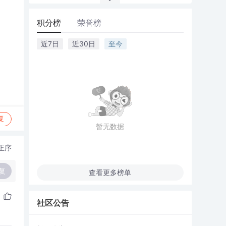
积分榜
荣誉榜
近7日
近30日
至今
复
暂无数据
正序
复
查看更多榜单
社区公告