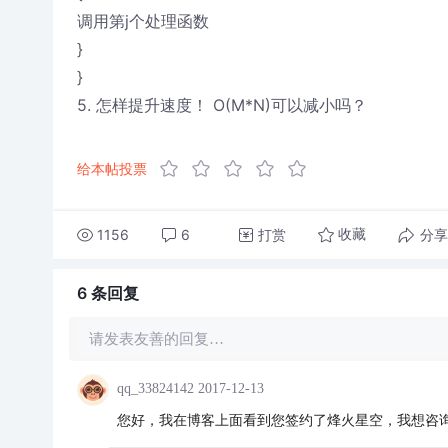
调用第j个处理函数
}
}
5. 怎样提升速度！ O(M*N)可以减小吗？
给本帖投票
1156
6
打赏
分享
收藏
6 条
回复
请发表友善的回复…
qq_33824142
2017-12-13
您好，我在博客上面看到您签约了烽火星空，我想咨