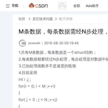
全部
Ada助手
导航
社区
其它技术问题
帖子详情
M条数据，每条数据需经N步处理
2016-08-20 05:19:45
jsonnode
1.共有M条数据，每条数据是一个struct结构；
2.每条数据都要经过N步处理，每步处理是对数据中
3.已知处理函数并不是速度的瓶颈
4.目前采用
int i ,j ;
for(i = 0; i < M ;++i)
{
for( j = 0 ; j < N ;++j)
{