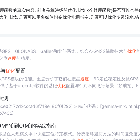
理函数的真实内容. 前者是算法级的优化,比如k个处理函数ƒ是否可以合并
性来做优化, 比如是否可以用多媒体指令优化能用指令,是否可以优化多级流水,错
GPS、GLONASS、Galileo和北斗系统，结合A-GNSS辅助技术与
优化
定位
速度
与精度。
比与
优化
配置
N两款GPS模块的性能。重点分析了它们在搜星
速度
、3D定位稳定性及抗GPS Gl
基于u-center软件的基础
优化
配置与针对不同飞行场景（如航拍、F
定位可靠性。
能实测
ece02172d2cccfd6f719e180f0f292) > 核心代码：[gemma-mlx/infini.p
fb7432)
(M*N)到O(M)的实战指南
标是在大规模文本中快速定位特定模式。传统循环遍历方法的时间复杂度