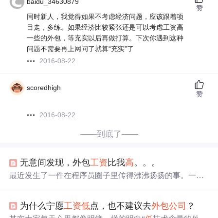
baidu_34630879
赞
同时新人，我觉得如果不考虑经济问题，应该跟着项
目走，多练。如果经济比较紧张还是可以考虑工资高
一些的外包，等充实以后再做打算。下次你遇到这种
问题不需要再上网问了就算“充实”了
2016-08-22
scoredhigh
赞
2016-08-22
——到底了——
无意间发现，外包
工资
比我
高
。。。
最近发生了一件在程序员圈子里传得沸沸扬扬的事。一位
在上海某家中等规模工厂工作的程序员小哥，无意间看到
了隔壁外包同事的
工资
条，心情顿时就变得很糟糕——人
为什么宁愿
工资
低
点，也不建议去
外包
公司
？
家的月薪居然比他这个正式员工还要
高
出好几百块！换作
是谁，碰到这种情况，心里也难免会有些不是滋味吧？说