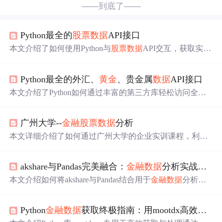
——到底了——
Python最全的
股票
数据
API接口
本文介绍了如何使用Python与
股票
数据
API交互，获取实时
的港股、美股、A股
数据
，用于趋势分析和交易策略制
定。重点讲解了如何获取token、理解接口结构、遵守
调用
Python最全的外汇、
黄金
、贵金属
数据
API接口
限制以及执行请求的详细步骤。
本文介绍了Python如何通过丰富的第三方库轻松访问全面
的
股票
数据
API，包括实时的
股票
报价、tick
数据
和k线
数据
，以及外汇
数据
接口。涵盖了港股、美股、A股等多种市
广州大学--
金融
股票
数据
分析
场，提供实时更新和详尽的API说明文档。
本文详细介绍了如何通过广州大学的企业实训课程，利用P
ython实现
股票
数据
获取、清洗、K线绘制及双均线交易策
略，包括短期均线与长期均线的交易信号判断，以及结合T
akshare与Pandas完美融合：
金融
数据
分析实战案例
ushare工具的K线图和MA线分析。还展示了如何运用感知
机和神经网络对
股票
涨跌进行预测，提供
股票
特征值计算
本文介绍如何将akshare与Pandas结合用于
金融
数据
分析，
和
数据
集划分的实际操作步骤。
涵盖环境配置、
股票
数据
获取、
数据
清洗、可视化及多维
分析等实战内容。利用akshare丰富的
金融
数据
接口与Panda
Python
金融
数据
获取终极指南：用mootdx高效处理通达信
s强大的
数据
处理能力，实现高效的
数据
分析流程，适用于
金融
从业者与
数据
科学家。