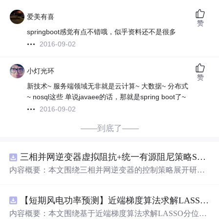
爱美有喜
赞
springboot感觉有点不错哦，
似乎资料还不是很多
2016-09-02
小灯光环
赞
新技术~ 服务端领域无非就是云计算~ 大数据~ 分布式
~ nosql这些 单说javaee的话，那就是spring boot了~
2016-09-02
——到底了——
三相并网逆变器虚拟阻抗+统一有源阻尼策略SVPWM+SPWM调制仿真
内容概要：本文围绕三相并网逆变器的控制策略展开研
究，重点探讨了虚拟阻抗与统一有源阻尼相结合的控制方
法，并实现了SVPWM（空间矢量脉宽调制）与SPWM
【短期风电功率预测】近端梯度算法求解LASSO分位数回归-短期风电功率预测研究（Matlab代码实现）
（正弦脉宽调制）两种调制方式在Simulink平台下的仿真建
模。通过引入虚拟阻抗改善系统输出阻抗特性，结合统一
内容概要：本文围绕基于近端梯度算法求解LASSO分位数