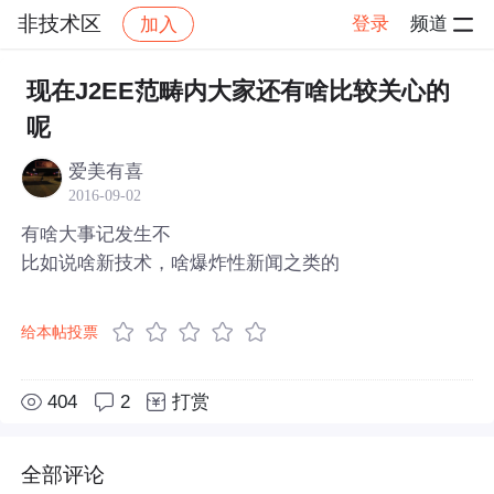
非技术区
登录
频道
加入
帖子详情
社区
非技术区
现在J2EE范畴内大家还有啥比较关心的
呢
爱美有喜
2016-09-02
有啥大事记发生不
比如说啥新技术，啥爆炸性新闻之类的
给本帖投票
404
2
打赏
全部评论