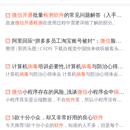
微信
开通
批量
检测
软件
的常见问题解答（入手必备）
急速
微信
开通
检测
在使用过程中需要详细了解的部分。
阿里回应“拼多多员工淘宝账号被封”；
微信
脸书合办新冠
整理 | 郭芮头图 | CSDN 下载自视觉中国快来收听极客头条
音频版吧，智能播报由标贝科技提供技术支持。「极客头
条」—— 技术人员的新闻圈！CSDN ...
计算机
病毒
培训必要性,计算机
病毒
与防治心得体会|计算机
计算机
病毒
与防治心得体会 计算机
病毒
与防治心得体会篇
一 作为一名文科生,我对计算机技术很不擅长，往往电脑出
了一点小毛病就会手足无措，不知道该怎么办。也因此我
微信
小程序存在的风险_浅谈
微信
小程序会中
病毒
事
报了计算机
病毒
与防治这一门选修课。这门课让我收获了
很多，下面就是我的心得体会。首先我了解到了计算机
病
小程序其实是云端数据，不在
软件
里，所以小程序没有进
毒
的特点:自由复制能力、具有潜在的破坏力、只能由人为
入的端口，所以华为的管家也
检测
不出来，但是你按照腾
编制而成、只能破坏系统程序、具有可传染性。以及计算
讯的方法收索的话，就等于默认
开通
小程序，把你的数据
机
病毒
的典型症状:屏幕异常滚动，和行同步无...
5款十分小众，却又非常好用的良心
软件
放到云端，同时你拥有的账号就绑定了一大堆应用程
序，，这些程序你永远也别想删除掉，除非不用那个帐
今天推荐5款十分小众的
软件
，知道的人不多，但是每个都