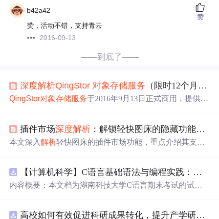
b42a42
赞
赞，活动不错，支持青云
2016-09-13
——到底了——
深度
解析
QingS
tor
对象存储
服务
（限时12个月免费体验）
QingS
tor
对象存储
服务
于2016年9月13日正式商用，提供无
限扩展、高可靠性的数据存储
服务
。支持海量文件存储、
数据分析、互联网应用加速和数据备份等场景。
插件市场
深度
解析
：解锁轻快图床的隐藏功能，支持阿里云OSS/腾讯云COS等10+存储
本文深入
解析
轻快图床的插件市场功能，重点介绍其支持
阿里云OSS、腾讯云COS、七牛云Kodo等10+
对象存储
服
务
的上传插件体系，涵盖多桶管理、一键配置与灵活切换
【计算机科学】C语言基础语法与编程实践：湖南科技大学期末考试核心知识点
机制，并说明插件安装、存储桶配置及自定义开发流程，
突出其基于NestJS+Vue3+TS的技术架构与可扩展性设计。
内容概要：本文档为湖南科技大学C语言期末考试的试题
库，主要包含多套选择题，涵盖C语言的基础知识点，如
基本数据类型、运算符与表达式、控制结构（if、switch、
高校如何有效促进科研成果转化，提升产学研合作效率？.docx
循环）、数组、字符串处理、函数定义与调用、指针初步