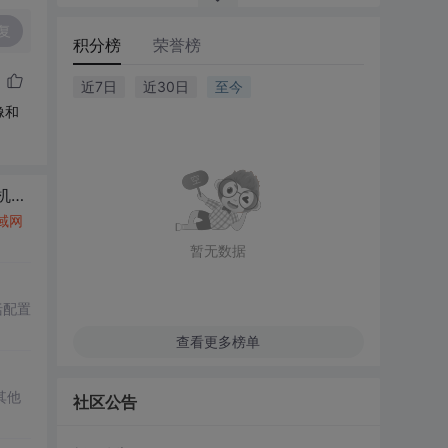
复
积分榜
荣誉榜
近7日
近30日
至今
像和
机
访问
...
域网
暂无数据
括配置
查看更多榜单
其他
社区公告