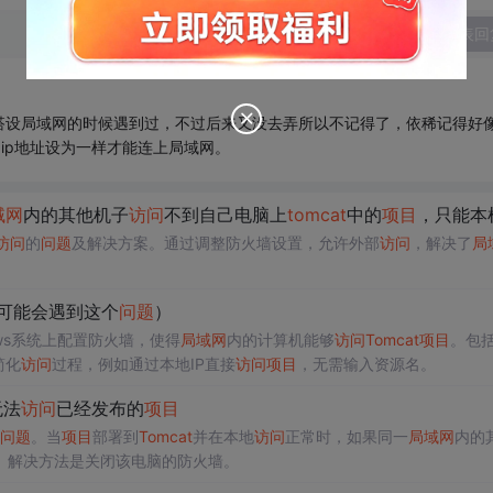
发表回
搭设局域网的时候遇到过，不过后来又没去弄所以不记得了，依稀记得好
网ip地址设为一样才能连上局域网。
域网
内的其他机子
访问
不到自己电脑上
tomcat
中的
项目
，只能本
访问
的
问题
及解决方案。通过调整防火墙设置，允许外部
访问
，解决了
局
可能会遇到这个
问题
）
ws系统上配置防火墙，使得
局域网
内的计算机能够
访问
Tomcat
项目
。包
简化
访问
过程，例如通过本地IP直接
访问
项目
，无需输入资源名。
无法
访问
已经发布的
项目
问题
。当
项目
部署到
Tomcat
并在本地
访问
正常时，如果同一
局域网
内的
。解决方法是关闭该电脑的防火墙。