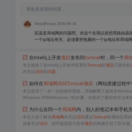
请发表友善的回复…
WeirdPerson
2016-09-16
应该是局域网的问题吧。你这个在我以前想用路由器
一个ip地址有关。必须要把电脑的一个ip地址和局域
在Intellij上开发
项目
发布到
tomcat
时，同一个
局
本文描述了在Intellij上开发并部署到
Tomcat
的
项目
只能本机
内无法
访问
的
问题
。
如何在
局域网
访问
Tomcat
项目
（网站搭建过程中
本文提供了一步一步的操作指南，详细解释了如何在Windo
Windows XP和Windows 7的步骤，并提供了额外的方法来
为什么在同一个
局域网
内，别人的笔记本和手机
本文介绍了解决
局域网
内无法
访问
通过
Tomcat
部署的应用的
设备无法
访问
，则可能是因为发布
项目
的电脑开启了防火墙