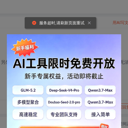
用AI写
服务超时,请刷新页面重试
器，另外两台电脑可以正常访问并使用，我的笔记本能访问但是无
转发到动态
举报
写回
切换为时间