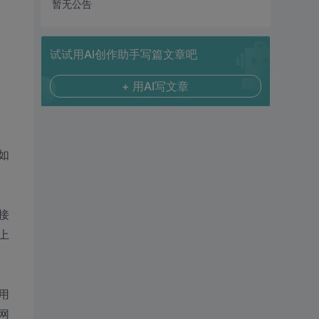
暂无公告
试试用AI创作助手写篇文章吧
+ 用AI写文章
如
接
上
用
网