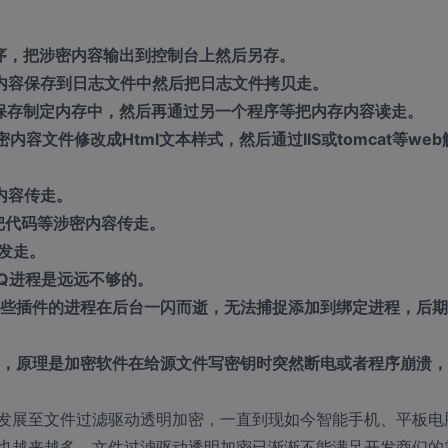
。
序，把涉密内容输出到控制台上然后另存。
内容保存到日志文件中然后把日志文件拷贝走。
保存制定内存中，然后再通过另一个程序等把内存内容读走。
容文件修改成Html文本样式，然后通过IIS或tomcat等web
内容传走。
序把代码等涉密内容传走。
发走。
Q进程是远远不够的。
有些插件的进程在后台一闪而逝，无法捕捉添加到绑定进程，后期
渠，原理是加密软件在给源文件写密钥时突然断电或者程序崩溃，
层，发展至文件过滤驱动透明加密，一直到现如今智能手机、平板电
发也越来越多，文件过滤驱动透明加密已渐渐不能满足开发商们的