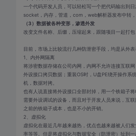
一个代码开发人员，可以轻松写一个把代码输出到日志
socket，内存，管道，com，web解析器发布中
（3）数据被各种变形，渗透外发
改变文件名称、后缀，压缩起来，跟随项目一起打包
目前，市场上比较流行几种防泄密手段，均是从外表
1、内外网隔离
将涉密数据存储在公司内网，内网不允许连接互联网
外设接口拷贝数据；重装OS时，U盘PE绕开操作系统
机，数据对拷。
也有人说直接将外设接口全部封掉，用一个铁箱子将
需要外设调试的设备，而且对于开发人员来说，互联
之前的铁箱子成本，也是不小的开销。
2、虚拟化
虚拟化在最近几年越来越热，优点也越来越被人们发
率等等。但是将虚拟化与数据安全（防泄密）扯到一