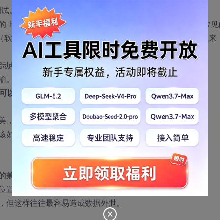
调试。
的上文档级加密软件，监控软件基本上都是形同虚设。例如常见
（软件或机箱），看上起很美好，但是对于懂电脑的研发人员来
启动绕开操作系统的管控做任何事。
输。
接可以把数据通过U口串口写出来。
美，但是只要外网可用，外设可用，基本上没什么安全可言。
该如何呢？
的兼容；
位置，数据很容易泄密；
，但这样往往最容易造成数据外泄。