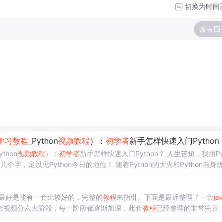
切换为时间
发表回
学习
教程
_Python
视频
教程
）：
初学者
新手怎样快速入门Python
ython
视频
教程
）：
初学者
新手怎样快速入门Python？ 人生苦短，我用Py
个字，足以见Python今日的地位！ 随着Python的大火和Python自身
hon呢？ 为什么Python总被提起...
最好是能有一套比较好的，完整的
教程
来指引。下面是最近整理了一套
ja
套视频分六大阶段，每一阶段都逐渐加深，此套
教程
已经整理的非常完善
定会入门，逆袭成为大牛。第一阶段：
Java
基础
视频
教程
：http://pan.bai