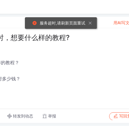
用AI写
服务超时,请刷新页面重试
程时，想要什么样的教程?
样的教程？
付多少钱？
转发到动态
举报
写回