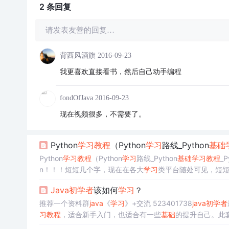
2 条
回复
请发表友善的回复…
背西风酒旗
2016-09-23
我更喜欢直接看书，然后自己动手编程
fondOfJava
2016-09-23
现在视频很多，不需要了。
Python
学习
教程
（Python
学习
路线_Python
基础
Python
学习
教程
（Python
学习
路线_Python
基础
学习
教程
_P
n！！！短短几个字，现在在各大
学习
类平台随处可见，短短几
如今是很多人蜂拥学Python，那么作为新手这样才能快速入门Pyt
Java
初学者
该如何
学习
？
推荐一个资料群
java
《
学习
》+交流 523401738
java
初学者
习
教程
，适合新手入门，也适合有一些
基础
的提升自己。此
位
学习
者基本上按照此套流程，一阶段，一阶段
学习
来，肯