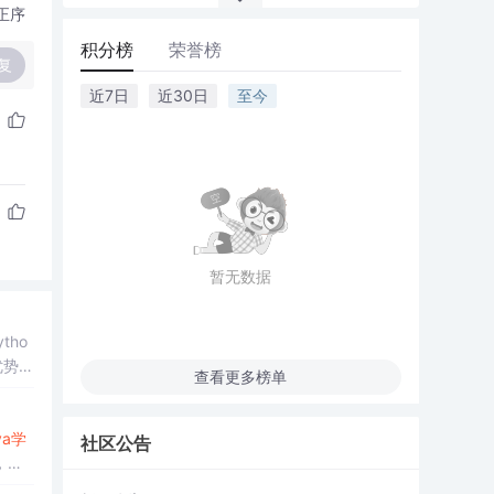
正序
积分榜
荣誉榜
复
近7日
近30日
至今
暂无数据
tho
优势，
查看更多榜单
va
学
社区公告
，各
...