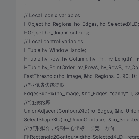
{
// Local iconic variables
HObject ho_Regions, ho_Edges, ho_SelectedXLD;
HObject ho_UnionContours;
// Local control variables
HTuple hv_WindowHandle;
HTuple hv_Row, hv_Column, hv_Phi, hv_Length1, h
HTuple hv_PointOrder, hv_RowA, hv_RowB, hv_Co
FastThreshold(ho_Image, &ho_Regions, 0, 90, 1);
//*亚像素边缘提取
EdgesSubPix(ho_Image, &ho_Edges, "canny", 1, 30
//*连接轮廓
UnionAdjacentContoursXld(ho_Edges, &ho_UnionCo
SelectShapeXld(ho_UnionContours, &ho_SelectedX
//*矩形拟合，得到中心坐标，长宽，方向
FitRectangle2ContourXld(ho_SelectedXLD, "regress