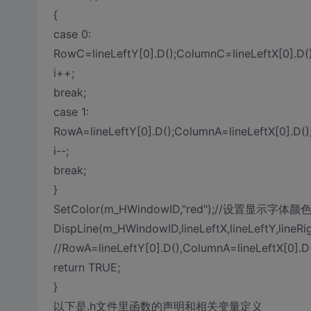
{
case 0:
RowC=lineLeftY[0].D();ColumnC=lineLeftX[0].D()
i++;
break;
case 1:
RowA=lineLeftY[0].D();ColumnA=lineLeftX[0].D()
i--;
break;
}
SetColor(m_HWindowID,"red");//设置显示字体颜
DispLine(m_HWindowID,lineLeftX,lineLeftY,lineRig
//RowA=lineLeftY[0].D(),ColumnA=lineLeftX[0].D
return TRUE;
}
以下是.h文件里函数的声明和相关变量定义