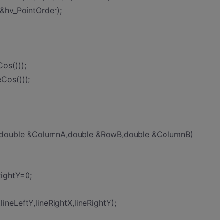
&hv_PointOrder);
;
os()));
Cos()));
double &ColumnA,double &RowB,double &ColumnB)
RightY=0;
ineLeftY,lineRightX,lineRightY);