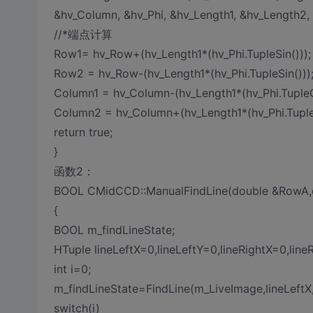
&hv_Column, &hv_Phi, &hv_Length1, &hv_Length2, 
//*端点计算
Row1= hv_Row+(hv_Length1*(hv_Phi.TupleSin()));
Row2 = hv_Row-(hv_Length1*(hv_Phi.TupleSin()))
Column1 = hv_Column-(hv_Length1*(hv_Phi.TupleC
Column2 = hv_Column+(hv_Length1*(hv_Phi.Tuple
return true;
}
函数2：
BOOL CMidCCD::ManualFindLine(double &RowA,
{
BOOL m_findLineState;
HTuple lineLeftX=0,lineLeftY=0,lineRightX=0,line
int i=0;
m_findLineState=FindLine(m_LiveImage,lineLeftX,l
switch(i)