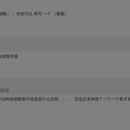
构造函数）， 你也可以 再写 一个 （重载）
数似懂非懂
到实现
家说构造函数都不知道是什么东西。。。。还是后来发狠了一个一个查才