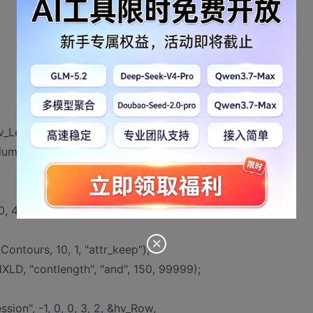
v_Length2;
lumnA, hv_ColumnB;
, 40);
ntours, 10, 1, "attr_keep");
LD, "contlength", "and", 150, 99999);
ion", -1, 0, 0, 3, 2, &hv_Row,