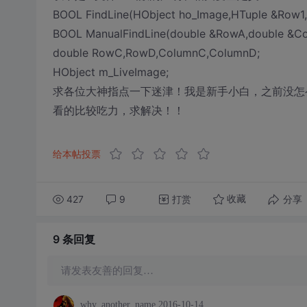
BOOL FindLine(HObject ho_Image,HTuple &Row1
BOOL ManualFindLine(double &RowA,double &C
double RowC,RowD,ColumnC,ColumnD;
HObject m_LiveImage;
求各位大神指点一下迷津！我是新手小白，之前没怎
看的比较吃力，求解决！！
给本帖投票
427
9
打赏
分享
收藏
9 条
回复
请发表友善的回复…
why_another_name
2016-10-14