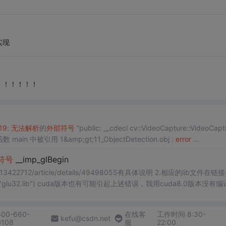
实现
！！！！！！
19
:
无法
解析
的
外部
符号
“public: __cdecl cv::VideoCapture::VideoCapt
在函数 main 中被引用 1&amp;gt;11_ObjectDetection.obj :
error
...
符号
__imp_glBegin
13422712/article/details/49498055有具体说明 2.相应的lib文件在链
用cuda8.0版本没有编译过
400-660-
在线客
工作时间 8:30-
kefu@csdn.net
0108
服
22:00