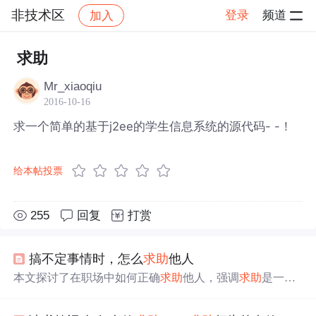
非技术区
登录
频道
加入
帖子详情
社区
非技术区
求助
Mr_xiaoqiu
2016-10-16
求一个简单的基于j2ee的学生信息系统的源代码- -！
给本帖投票
255
回复
打赏
搞不定事情时，怎么
求助
他人
本文探讨了在职场中如何正确
求助
他人，强调
求助
是一种
重要的能力。文章提供了
求助
前的准备、
求助
过程中的注
意事项以及如何认清责任的指导，帮助读者有效提升职场