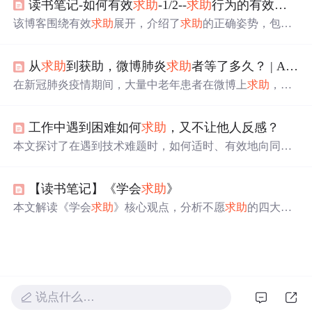
读书笔记-如何有效
求助
-1/2--
求助
行为的有效姿态
沟通技巧。
该博客围绕有效
求助
展开，介绍了
求助
的正确姿势，包括
行动指南、策略及可能的反应。分析了有些人不会
求助
的
原因，如五种恐惧。还探讨了
求助
和助人时感觉糟糕的缘
从
求助
到获助，微博肺炎
求助
者等了多久？ | Alfred数据室
由，提及互惠类型，指出当今工作需依赖合作，要忍受
求
助
的小折磨。
在新冠肺炎疫情期间，大量中老年患者在微博上
求助
，数
据显示50岁以上患者占81.9%，多为重症并伴有基础疾病。
求助
高峰集中在2月4日至7日，平均等待援助时间为13天，
工作中遇到困难如何
求助
，又不让他人反感？
仅26.5%的
求助
者最终获得帮助。
本文探讨了在遇到技术难题时，如何适时、有效地向同事
求助
的方法。包括何时
求助
、如何清晰表述问题及
求助
后
的自我提升策略。
【读书笔记】《学会
求助
》
本文解读《学会
求助
》核心观点，分析不愿
求助
的四大心
理障碍，提出构建心理安全感的组织策略，并介绍明确目
标、精准表达、选择合适对象等高效
求助
技巧，强调
求助
是资源流动与能力体现，有助于个人成长与组织效能提
升。
说点什么…