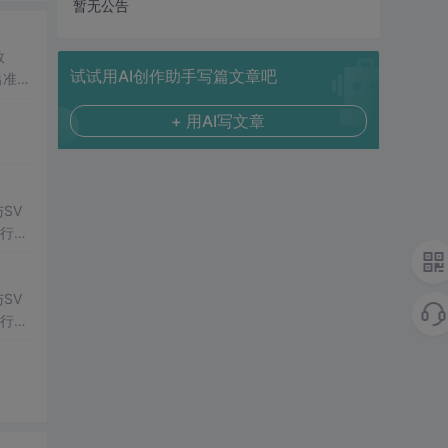
暂无公告
数
试试用AI创作助手写篇文章吧
出准确
常方
+ 用AI写文章
SV
行np
项目
SV
行np
项目