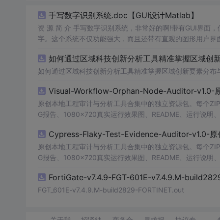
手写数字识别系统.doc【GUI设计Matlab】
资 源 简 介 手写数字识别系统，非常好的啊!带有GUI界面
字。这个系统不仅功能强大，而且还带有直观的图形用户界面
的识别结果。这个系统可以在各种场景中使用，无论是学校
如何通过区域科技创新分析工具精准掌握区域创新要
便和实用的工具，你一定会喜欢它的！
如何通过区域科技创新分析工具精准掌握区域创新要素分布
Visual-Workflow-Orphan-Node-Auditor-v1
原创本地工程审计与分析工具合集中的独立资源包。每个ZIP
G报告、1080×720真实运行效果图、README、运行说明、功
m test验证算法，执行npm run report生成报
Cypress-Flaky-Test-Evidence-Auditor-v1
源码、Logo、官方截图、论文、生产日志或其他受限素材
原创本地工程审计与分析工具合集中的独立资源包。每个ZIP
G报告、1080×720真实运行效果图、README、运行说明、功
m test验证算法，执行npm run report生成报
FortiGate-v7.4.9-FGT-601E-v7.4.9.M-build28
源码、Logo、官方截图、论文、生产日志或其他受限素材
FGT_601E-v7.4.9.M-build2829-FORTINET.out
关于我
招贤纳
商务合
寻求报
协议专