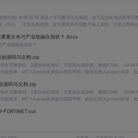
，使用方便! 详 情 说 明 用这个手写数字识别系统，你可以轻松地识别手写
（GUI），非常容易使用。你只需要将手写数字输入系统，它将立即给
、工作还是日常生活，都能为你提供快速和准确的识别服务。它是一个非
素分布与产业链融合现状？.docx
与产业链融合现状？
.0-原创源码与文档.zip
包含完整源码、3项自动化测试、可复现合成示例、离线HTML、JSON与
能清单、MIT License及原创与授权声明。解压后进入project目录，执
告，也可通过本地静态服务器打开网页。运行时零第三方依赖，不包含热点产品或开源
.0-原创源码与文档.zip
。适合前端开发、AI应用工程、测试审计和课程实践。
包含完整源码、3项自动化测试、可复现合成示例、离线HTML、JSON与
能清单、MIT License及原创与授权声明。解压后进入project目录，执
告，也可通过本地静态服务器打开网页。运行时零第三方依赖，不包含热点产品或开源
29-FORTINET.out
。适合前端开发、AI应用工程、测试审计和课程实践。
400-660-
在线客
工作时间 8:30-