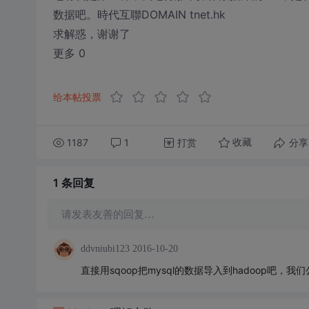
数据吧。時代互聯DOMAIN tnet.hk
求解惑，谢谢了
更多 0
给本帖投票
1187
1
打赏
分享
收藏
1 条
回复
请发表友善的回复…
ddvniubi123
2016-10-20
直接用sqoop把mysql的数据导入到hadoop吧