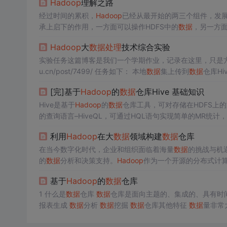
Hadoop
理解之路
经过时间的累积，
Hadoop
已经从最开始的两三个组件，发展
承上启下的作用，一方面可以操作HDFS中的
数据
，另一方面
重要的组件。 HBase：来源于Google的BigTable；
Hadoop
大
数据
处理
技术综合实验
工具，可以将结构化的
数据
文件映射为一张
数据
库
表，通过类
实验任务这篇博客是我们一个学期作业，记录在这里，只是方便我写
u.cn/post/7499/ 任务如下： 本地
数据
集上传到
数据
仓库Hiv
可视化分析； 利用Apriori基于关联规则的购物篮分析。 本
[完]基于
Hadoop
的
数据
仓库Hive 基础知识
Hive是基于
Hadoop
的
数据
仓库工具，可对存储在HDFS上
的查询语言–HiveQL，可通过HQL语句实现简单的MR统计，
库（Data Warehouse）是一个面向主题的（Subject Orie
利用
Hadoop
在大
数据
领域构建
数据
仓库
在当今数字化时代，企业和组织面临着海量
数据
的挑战与机
的
数据
分析和决策支持。
Hadoop
作为一个开源的分布式计
的范围涵盖了如何利用
Hadoop
的各个组件（如HDFS、MapR
基于
Hadoop
的
数据
仓库
集、存储、
处理
和分析等环节。本文将按照以下结构进行组
1 什么是
数据
仓库
数据
仓库是面向主题的、集成的、具有时
报表生成
数据
分析
数据
挖掘
数据
仓库其他特征
数据
量非常
表: db2, teradata, vertica 价格昂贵，支持
数据