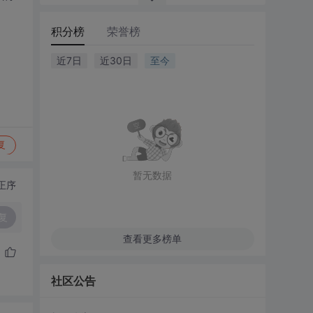
积分榜
荣誉榜
近7日
近30日
至今
复
暂无数据
正序
复
查看更多榜单
社区公告