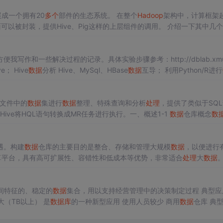
成一个拥有20
多个
部件的生态系统。 在整个
Hadoop
架构中，计算框架
可以被封装，提供Hive、Pig这样的上层组件的调用。 介绍一下其中几
是一个高可靠性、高性能、面向列、可伸缩的分布式
数据
库
。 Hive：是一个
数据
SQL语句快速实现简单的MapReduce统计，
作和一些解决过程的记录。具体实验步骤参考：http://dblab.xmu
e； Hive
数据
分析 Hive、MySql、HBase
数据
互导； 利用Python/R进行
地
数据
集上传到
数据
仓库Hiv
的文件中的
数据
集进行
数据
整理、特殊查询和分析
处理
，提供了类似于SQ
Hive将HQL语句转换成MR任务进行执行。一、概述1-1
数据
仓库概念
数
nted）、集成的（Integrated）、相对稳定
遇。构建
数据
仓库的主要目的是整合、存储和管理大规模
数据
，以便进行
算平台，具有高可扩展性、容错性和低成本等优势，非常适合
处理
大
数据
educe、Hive、HBase等）来构建一个完整的
数据
仓库系统，包括
数据
织：首先介绍
Hadoop
和
数据
仓库的核心概念及其联系；
间特征的、稳定的
数据
集合，用以支持经营管理中的决策制定过程 典型应用:
大（TB以上） 是
数据
库
的一种新型应用 使用人员较少 商用
数据
仓库 典型代
量通常TB或以下 大
数据
时代
数据
仓库 ...