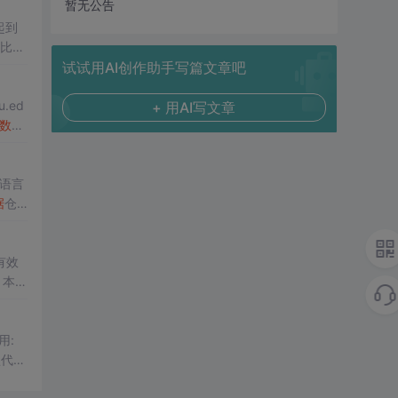
暂无公告
起到
个比较
仓库
试试用AI创作助手写篇文章吧
.ed
+ 用AI写文章
数据
L语言
据
仓
有效
。本文
的采