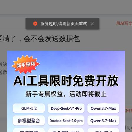
用AI写
服务超时,请刷新页面重试
冲区满了，会不会发送数据包
料解决这个疑问：
送数据包？
转发到动态
举报
写回
切换为时间