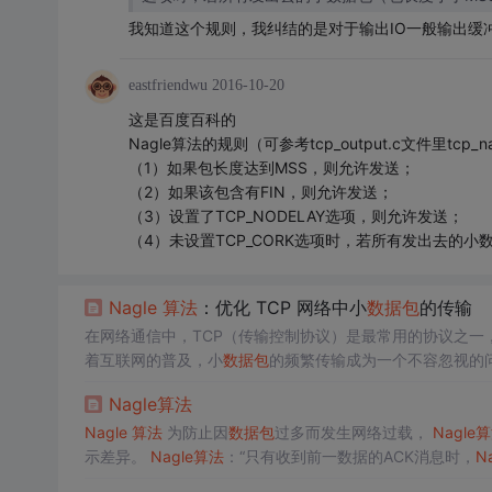
我知道这个规则，我纠结的是对于输出IO一般输出缓
eastfriendwu
2016-10-20
这是百度百科的
Nagle算法的规则（可参考tcp_output.c文件里tcp_n
（1）如果包长度达到MSS，则允许发送；
（2）如果该包含有FIN，则允许发送；
（3）设置了TCP_NODELAY选项，则允许发送；
（4）未设置TCP_CORK选项时，若所有发出去的
Nagle
算法
：优化 TCP 网络中小
数据包
的传输
在网络通信中，TCP（传输控制协议）是最常用的协议之
着互联网的普及，小
数据包
的频繁传输成为一个不容忽视的
（John
Nagle
）提出，其主要目的是通过减少网络中的小
数
Nagle
算法
塞和提高吞吐量。
Nagle
算法
在优化 TCP 网络中小
数据包
Nagle
算法
为防止因
数据包
过多而发生网络过载，
Nagle
算
示差异。
Nagle
算法
：“只有收到前一数据的ACK消息时，
N
限度地进行缓冲，直到收到ACK。图左侧正是这种情况。为