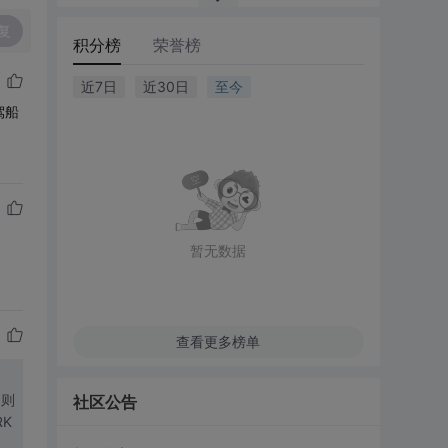
复
积分榜
荣誉榜
近7日
近30日
至今
驾船
暂无数据
查看更多榜单
，则
社区公告
K