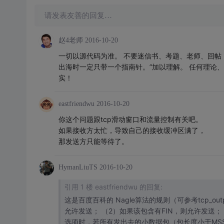
请发表友善的回复…
赵4老师
2016-10-20
一切以源代码为准。 不要迷信书、考题、老师、回帖；
出海时一定只带一个指南针。”加以理解。 任何理论
实！
eastfriendwu
2016-10-20
你这个问题跟tcp滑动窗口和流量控制有关吧。
如果接收方太忙，导致自己的接收缓冲区满了，
那发送方只能等待了。
HymanLiuTS
2016-10-20
引用 1 楼 eastfriendwu 的回复:
这是百度百科的 Nagle算法的规则（可参考tcp_outp
允许发送； （2）如果该包含有FIN，则允许发送； （
选项时，若所有发出去的小数据包（包长度小于MS