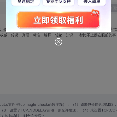
发表回
 要迷信CPU、编译器、调试器、运行结果。 并请结合“盲人摸太阳”和“
、权威、传说、真理、标准、解释、想象、知识……都比不上摆在眼前的事
ut.c文件里tcp_nagle_check函数注释）： （1）如果包长度达到MSS
3）设置了TCP_NODELAY选项，则允许发送； （4）未设置TCP_COR
S）均被确认，则允许发送；