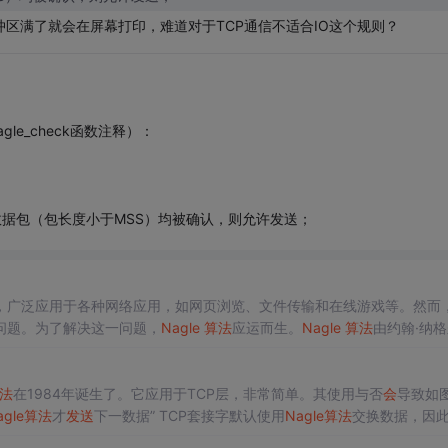
冲区满了就会在屏幕打印，难道对于TCP通信不适合IO这个规则？
agle_check函数注释）：
小数据包（包长度小于MSS）均被确认，则允许发送；
一，广泛应用于各种网络应用，如网页浏览、文件传输和在线游戏等。然而
问题。为了解决这一问题，
Nagle
算法
应运而生。
Nagle
算法
由约翰·纳格
据包
数量来提高整体网络效率。它通过将小
数据包
进行聚合，从而降低网
的传输方面发挥了重要作用。
法
在1984年诞生了。它应用于TCP层，非常简单。其使用与否
会
导致如
agle
算法
才
发送
下一数据” TCP套接字默认使用
Nagle
算法
交换数据，因
了
发送
字符串"
Nagle
", 将其传递到
输出
缓冲。这时...