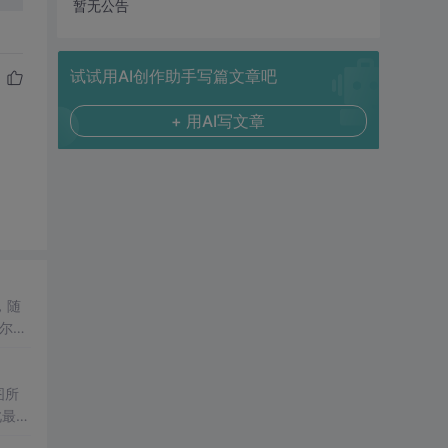
暂无公告
试试用AI创作助手写篇文章吧
+ 用AI写文章
，随
尔
络拥
图所
此最大