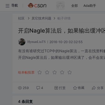
全部
Ada助手
导航
社区
其它技术问题
帖子详情
开启Nagle算法后，如果输出缓
2016-10-20 02:32:55
HymanLiuTS
有没有谁研究过TCP中的Nagle算法，一直在找资
开启Nagle算法后，如果输出缓冲区满了，会不会发
给本帖投票
259
4
打赏
分享
收藏
4 条
回复