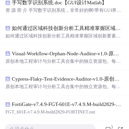
手写数字识别系统.doc【GUI设计Matlab】
资 源 简 介 手写数字识别系统，非常好的啊!带有GUI界
面，使用方便! 详 情 说 明 用这个手写数字识别系统，你可
以轻松地识别手写数字。这个系统不仅功能强大，而且还
如何通过区域科技创新分析工具精准掌握区域创新要素分布与产业链融合现状？.docx
带有直观的图形用户界面（GUI），非常容易使用。你只
需要将手写数字输入系统，它将立即给出准确的识别结
如何通过区域科技创新分析工具精准掌握区域创新要素分
果。这个系统可以在各种场景中使用，无论是学校、工作
布与产业链融合现状？
还是日常生活，都能为你提供快速和准确的识别服务。它
是一个非常方便和实用的工具，你一定会喜欢它的！
Visual-Workflow-Orphan-Node-Auditor-v1.0-原创源码与文档.zip
原创本地工程审计与分析工具合集中的独立资源包。每个
ZIP包含完整源码、3项自动化测试、可复现合成示例、离
线HTML、JSON与SVG报告、1080×720真实运行效果图、
Cypress-Flaky-Test-Evidence-Auditor-v1.0-原创源码与文档.zip
README、运行说明、功能清单、MIT License及原创与授
权声明。解压后进入project目录，执行npm test验证算法，
原创本地工程审计与分析工具合集中的独立资源包。每个
执行npm run report生成报告，也可通过本地静态服务器打
ZIP包含完整源码、3项自动化测试、可复现合成示例、离
开网页。运行时零第三方依赖，不包含热点产品或开源项
线HTML、JSON与SVG报告、1080×720真实运行效果图、
目源码、Logo、官方截图、论文、生产日志或其他受限素
FortiGate-v7.4.9-FGT-601E-v7.4.9.M-build2829-FORTINET.out
README、运行说明、功能清单、MIT License及原创与授
材。适合前端开发、AI应用工程、测试审计和课程实践。
权声明。解压后进入project目录，执行npm test验证算法，
FGT_601E-v7.4.9.M-build2829-FORTINET.out
执行npm run report生成报告，也可通过本地静态服务器打
开网页。运行时零第三方依赖，不包含热点产品或开源项
3
目源码、Logo、官方截图、论文、生产日志或其他受限素