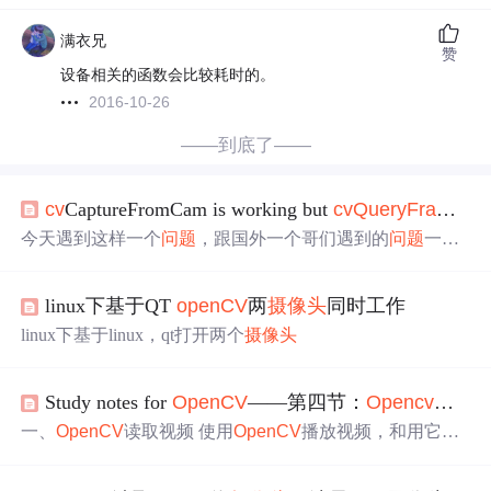
满衣兄
赞
设备相关的函数会比较耗时的。
2016-10-26
——到底了——
cv
CaptureFromCam is working but
cv
Query
Frame
re
今天遇到这样一个
问题
，跟国外一个哥们遇到的
问题
一样
http://stackoverflow.com/questions/6871088/
cv
capturefromcam-i
s-working-but-
cv
query
frame
-returns-null
cv
CaptureFromCam i
linux下基于QT
open
CV
两
摄像头
同时工作
s working but
cv
Query
Frame
returns NULL 弄了一天了，笔
记本上的摄
linux下基于linux，qt打开两个
摄像头
Study notes for
Open
CV
——第四节：
Open
cv
读取
一、
Open
CV
读取视频 使用
Open
CV
播放视频，和用它来
显示图像一样简单。播放视频的时候只需要明白如何循环
地读取视频中的每一帧，和怎么退出循环操作。 （1）结