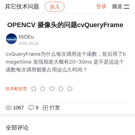
其它技术问题
登录
频道
加入
帖子详情
社区
其它技术问题
OPENCV 摄像头的问题cvQueryFrame
MiDEu
2016-10-26
cvQueryFrame为什么每次调用这个函数，前后用了ti
megettime 发现相差大概有20~30ms 是不是说这个
函数每次调用都要占用这么久时间？
给本帖投票
1067
9
打赏
全部评论