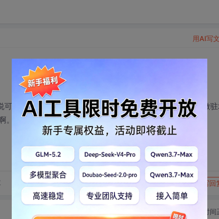
用AI写
说可以了。现在在走offer流程。工作性质是外派到平安科技做驻
啊。。。有疑惑，在观望，求大家指点。
转发到动态
举报
享
写回
切换为时间