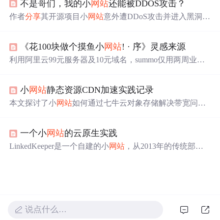
不是哥们，我的小
网站
还能被DDOS攻击？
理，并给出代码实现，还提到单机和分布式环境存储方式
不同。
作者
分享
其开源项目小
网站
意外遭DDoS攻击并进入黑洞状
态的经历，解释了黑洞机制及成因，并给出小站长应对此
类问题的五点建议，包括了解防护策略、设置监控、数据
《花100块做个摸鱼小
网站
! · 序》灵感来源
备份等，强调即使小型站点也需具备基础安全意识。
利用阿里云99元服务器及10元域名，summo仅用两周业余
时间搭建了一个名为上班摸鱼的小
网站
，该
网站
聚合了多
个平台的热搜内容，方便上班族在闲暇时浏览。
小
网站
静态资源CDN加速实践记录
本文探讨了小
网站
如何通过七牛云对象存储解决带宽问
题，并结合CDN实现静态文件加速。作者推荐七牛云作为
成本效益高的选择，并
分享
了其使用教程和优势。
一个小
网站
的云原生实践
LinkedKeeper是一个自建的小
网站
，从2013年的传统部署
到2023年的Serverless架构，经历了从Nginx、Tomcat、JDK
到云原生技术的转变，包括ECS、RDB、Kubernetes、AC
R和ASE的使用。作者
分享
了
网站
的技术升级路径，以及
个人在这一过程中的学习和成长。
说点什么…