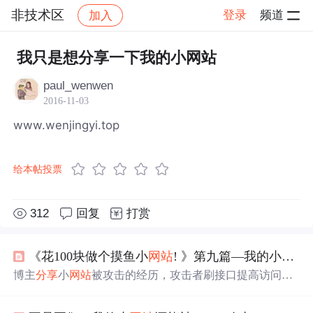
非技术区
登录
频道
加入
帖子详情
社区
非技术区
我只是想分享一下我的小网站
paul_wenwen
2016-11-03
www.wenjingyi.top
给本帖投票
312
回复
打赏
《花100块做个摸鱼小
网站
! 》第九篇—我的小
网站
博主
分享
小
网站
被攻击的经历，攻击者刷接口提高访问
量。因前端资源大，被攻击会影响正常用户访问。博主采
用滑动窗口限流方法解决问题，介绍了滑动窗口限流原