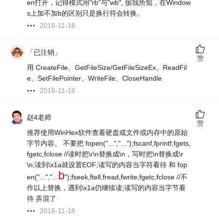
en打开，记得模式用"rb"与"wb", 据我所知，在Window
s上加不加b的区别只是换行符会转换。
2016-11-18
「已注销」
赞
用 CreateFile、GetFileSize/GetFileSizeEx、ReadFil
e、SetFilePointer、WriteFile、CloseHandle
2016-11-18
赵4老师
赞
推荐使用WinHex软件查看硬盘或文件或内存中的原始
字节内容。 不要把 fopen("...","...");fscanf,fprintf,fgets,
fgetc,fclose //读时把\r\n替换成\n，写时把\n替换成\r
\n;读到\x1a就设置EOF;读写的内容当字符看待 和 fop
b
en("...","...
");fseek,ftell,fread,fwrite,fgetc,fclose //不
作以上替换，遇到\x1a仍继续读;读写的内容当字节看
待 弄混了
2016-11-18