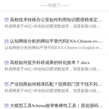
——到底了——
高校技术转移办公室如何利用知识图谱精准定位产业需求与技术适配点？.docx
科易网基于40亿+科创知识图谱数据库，深度探索AI技术
在技术转移、成果转化、技术经纪、知识产权、产业创
新、科技招商等垂直领域的多样化应用场景，研究科技创
认知网络分析的网站平替代码ENA-Chinese-vs-English-reproducible.zip
新领域的AI+数智化解决方案，推动科技创新与产业创新
智能化发展。
认知网络分析的网站平替代码ENA-Chinese-vs-English-repro
ducible.zip
高校如何提升科研成果的转化效率？.docx
科易网基于40亿+科创知识图谱数据库，深度探索AI技术
在技术转移、成果转化、技术经纪、知识产权、产业创
新、科技招商等垂直领域的多样化应用场景，研究科技创
产业招商如何精准匹配？招商部门苦于找不到符合产业链补链强链方向的目标企业怎么办？.docx
新领域的AI+数智化解决方案，推动科技创新与产业创新
智能化发展。
科易网基于40亿+科创知识图谱数据库，深度探索AI技术
在技术转移、成果转化、技术经纪、知识产权、产业创
新、科技招商等垂直领域的多样化应用场景，研究科技创
大模型工具Schema枚举鲁棒性工具｜原创源码+测试+离线报告
新领域的AI+数智化解决方案，推动科技创新与产业创新