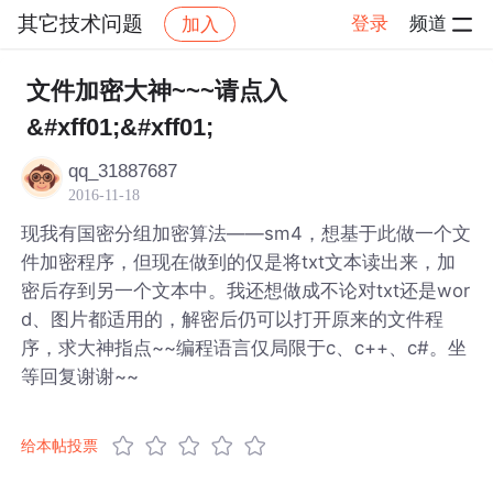
其它技术问题
登录
频道
加入
帖子详情
社区
其它技术问题
文件加密大神~~~请点入
&#xff01;&#xff01;
qq_31887687
2016-11-18
现我有国密分组加密算法——sm4，想基于此做一个文
件加密程序，但现在做到的仅是将txt文本读出来，加
密后存到另一个文本中。我还想做成不论对txt还是wor
d、图片都适用的，解密后仍可以打开原来的文件程
序，求大神指点~~编程语言仅局限于c、c++、c#。坐
等回复谢谢~~
给本帖投票