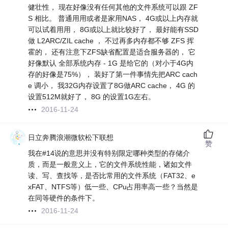
健壮性， 现在好像没有任何其他的文件系统可以跟 ZF
S 相比。 普通用用或者是家用NAS， 4G或以上内存就
可以试着用用， 8G或以上就比较好了， 最好能有SSD
做 L2ARC/ZIL cache ， 不过再多内存都不够 ZFS 挥
霍的， 还有注意下ZFS缺省配置是适合服务器的， 它
好像默认 全部系统内存 - 1G 是给它的（对小于4G内
存的好像是75%）， 装好了第一件事情先把ARC cach
e 调小， 我32G内存设置了8G做ARC cache， 4G 的
设置512M就好了， 8G 的设置1G左右。
2016-11-24
日立奔腾浪潮微软松下联想
赞
我在#14说的意思并没有特别限定哪种类型的存储介
质，而是一般意义上，它的文件系统性能，诸如文件
读、写、查找等，是否比常用的文件系统（FAT32、e
xFAT、NTFS等）低一些、CPu占用率高一些？当然是
在同等硬件的条件下。
2016-11-24