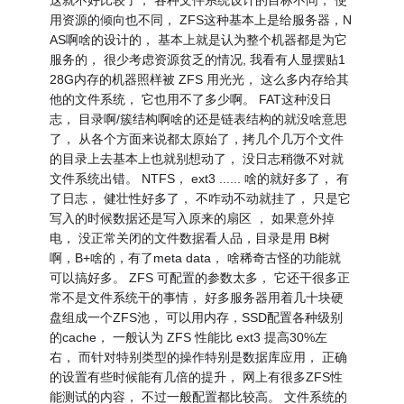
这就不好比较了， 各种文件系统设计的目标不同， 使
用资源的倾向也不同， ZFS这种基本上是给服务器，N
AS啊啥的设计的， 基本上就是认为整个机器都是为它
服务的， 很少考虑资源贫乏的情况, 我看有人显摆贴1
28G内存的机器照样被 ZFS 用光光， 这么多内存给其
他的文件系统， 它也用不了多少啊。 FAT这种没日
志， 目录啊/簇结构啊啥的还是链表结构的就没啥意思
了， 从各个方面来说都太原始了，拷几个几万个文件
的目录上去基本上也就别想动了， 没日志稍微不对就
文件系统出错。 NTFS， ext3 ...... 啥的就好多了， 有
了日志， 健壮性好多了， 不咋动不动就挂了， 只是它
写入的时候数据还是写入原来的扇区 ， 如果意外掉
电， 没正常关闭的文件数据看人品，目录是用 B树
啊，B+啥的，有了meta data， 啥稀奇古怪的功能就
可以搞好多。 ZFS 可配置的参数太多， 它还干很多正
常不是文件系统干的事情， 好多服务器用着几十块硬
盘组成一个ZFS池， 可以用内存，SSD配置各种级别
的cache， 一般认为 ZFS 性能比 ext3 提高30%左
右， 而针对特别类型的操作特别是数据库应用， 正确
的设置有些时候能有几倍的提升， 网上有很多ZFS性
能测试的内容， 不过一般配置都比较高。 文件系统的