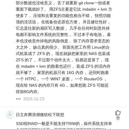
部分数据也没啥意义， 丢了就重新 git clone一份或者
重新下载就好了。 用ZFS主要是它比 mdadm + lvm 方
便多了， 压缩和去重复的功能也相当不错， 快照功能
强的没话说， 在线备份还原也方便， 并且健壮性好，
它总是往新的扇区写入数据， 几乎在任何时刻意外掉
电都不影响文件系统的完整性， 不过本子有电池， 基
本也没啥意外掉电的风险倒是， 除了内存需求变态的
大之外， 缺点真的很少。 前面先把工作用 Linux的台
式机装成了 ZFS 的， 现在就缺把家里的 NAS 也装成
ZFS 的了， 不过那个动作太大， 轻易还是算了， 现
在 mdadm + lvm 的跑着也还行， 装成 ZFS 的话内存
就不够了， 家里的机器只有 16G 内存， 还同时跑着
一个 HTPC， 一个 WIN7 桌面， 一个 RouterOS ，
现在给 NAS 的内存只有 4G， 如果想跑 ZFS 可能还
得加8G内存。
2016-11-23
日立奔腾浪潮微软松下联想
赞
SSD组RAID一般是不能支持TRIM的，操作系统支持单