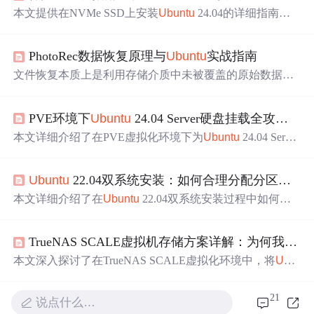
本文提供在NVMe SSD上安装
Ubuntu
24.04的详细指南，
解决RST错误和分区方案问题。从BIOS设置到分区策略优
化，帮助用户充分发挥NVMe固态硬盘性能，避免常见安
PhotoRec数据恢复原理与
Ubuntu
实战指南
装陷阱，实现无痛安装和后期调优。
文件恢复本质上是利用存储介质中未被覆盖的原始数据块
进行重建的技术。其核心原理在于绕过已损坏或删除的
文
件系统
元数据，直接扫描物理扇区，依据文件头尾的二进
PVE环境下
Ubuntu
24.04 Server硬盘挂载全攻略：从分区到自动休眠设置
制特征（magic bytes）识别并重组数据。这一机制使Photo
Rec在Linux环境下具备极强的鲁棒性，尤其适用于ext4、F
本文详细介绍了在PVE虚拟化环境下为
Ubuntu
24.04 Server
AT32、XFS等常见
文件系统
崩溃、误格式化或rm -rf误删等
配置硬盘的全过程，包括硬盘识别、分区格式化、自动挂
场景。相比foremost、scalpel等工具，PhotoRec支持挂载检
载设置以及高级优化技巧如硬盘休眠和性能监控。特别针
测、智能碎片拼接和交互式过滤，显著提升恢复成功率与
Ubuntu
22.04双系统安装：如何合理分配分区大小（含swap内存计算器）
对SSD优化提供了专业建议，帮助用户提升存储管理效率
工程可控性。在
Ubuntu
生态中，它开箱
和系统性能。
本文详细介绍了在
Ubuntu
22.04双系统安装过程中如何科
学分配分区大小，特别针对swap内存的计算提供了现代优
化建议。涵盖EFI分区配置、根分区与/home分区的平衡策
TrueNAS SCALE虚拟机存储方案详解：为何我把
Ub
略，以及针对不同硬件（如SSD、大内存工作站）的差异
化分区方案，帮助开发者实现最优化的磁盘布局和内存管
本文深入探讨了在TrueNAS SCALE虚拟化环境中，将
Ubu
理。
ntu
Server 22.04的根目录设为单一大分区的优势与实践。
通过对比物理服务器与虚拟机的存储架构差异，分析了单
21
说点什么…
分区设计在简化管理、提升灵活性和统一快照策略方面的