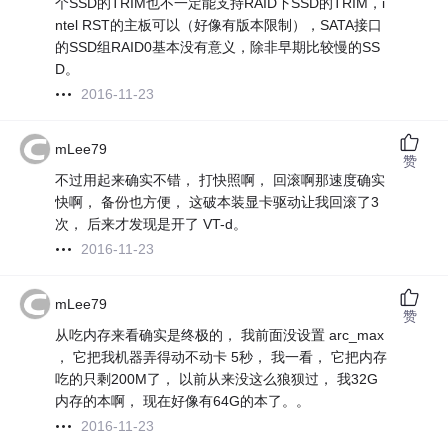
个SSD的TRIM也不一定能支持RAID下SSD的TRIM，i
ntel RST的主板可以（好像有版本限制），SATA接口
的SSD组RAID0基本没有意义，除非早期比较慢的SS
D。
2016-11-23
mLee79
赞
不过用起来确实不错， 打快照啊， 回滚啊那速度确实
快啊， 备份也方便， 这破本装显卡驱动让我回滚了3
次， 后来才发现是开了 VT-d。
2016-11-23
mLee79
赞
从吃内存来看确实是终极的， 我前面没设置 arc_max
， 它把我机器弄得动不动卡 5秒， 我一看， 它把内存
吃的只剩200M了， 以前从来没这么狼狈过， 我32G
内存的本啊， 现在好像有64G的本了。。
2016-11-23