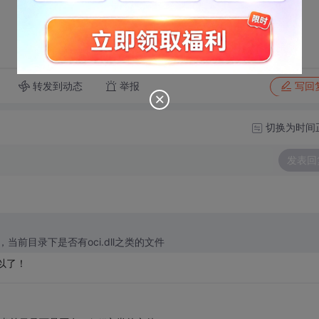
转发到动态
举报
写回
切换为时间
发表回
客户端，当前目录下是否有oci.dll之类的文件
以了！