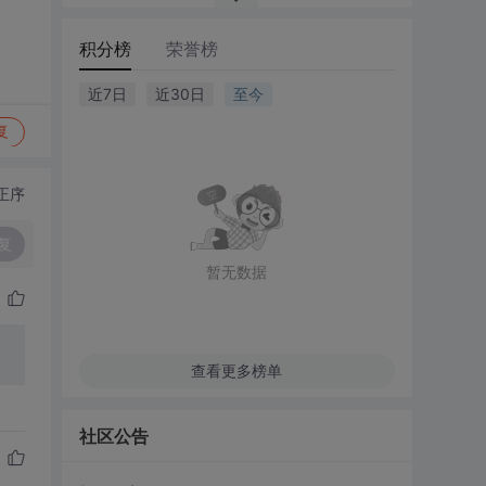
积分榜
荣誉榜
近7日
近30日
至今
复
正序
复
暂无数据
查看更多榜单
社区公告