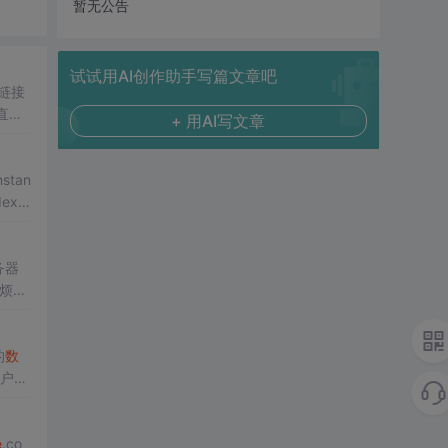
暂无公告
试试用AI创作助手写篇文章吧
链接
直到
+ 用AI写文章
tan
dex-
务器
的麻烦。
司的
数
sqlplus客户端，和配置一些配置文件。 配置客户端
e
.co