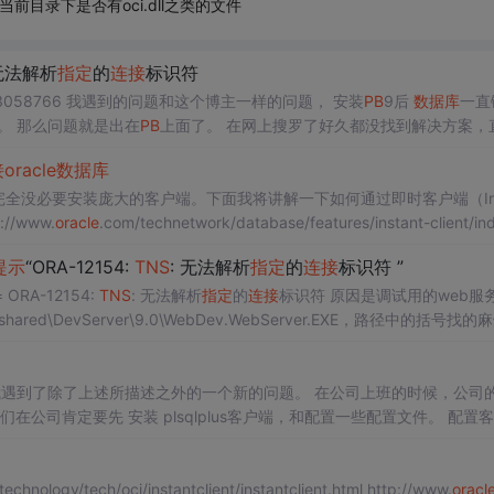
当前目录下是否有oci.dll之类的文件
 无法解析
指定
的
连接
标识符
https://blog.csdn.net/xinjian99/article/details/93058766 我遇到的问题和这个博主一样的问题， 安装
PB
9后
数据库
一直
链接是没问题的。 那么问题就是出在
PB
上面了。 在网上搜罗了好久都没找到解决方案，
..
接
oracle
数据库
完全没必要安装庞大的客户端。下面我将讲解一下如何通过即时客户端（Ins
p://www.
oracle
.com/technetwork/database/features/instant-client/in
提示
“ORA-12154:
TNS
: 无法解析
指定
的
连接
标识符 ”
ORA-12154:
TNS
: 无法解析
指定
的
连接
标识符 原因是调试用的web服
soft shared\DevServer\9.0\WebDev.WebServer.EXE，路径中的括号找
标识符(原创) 今天我遇到了除了上述所描述之外的一个新的问题。 在公司上班的时候，公
服务器肯定是架设在公司的Linux的服务器上的，然后我们在公司肯定要先 安装 pl
目
technology/tech/oci/instantclient/instantclient.html http://www.
oracl