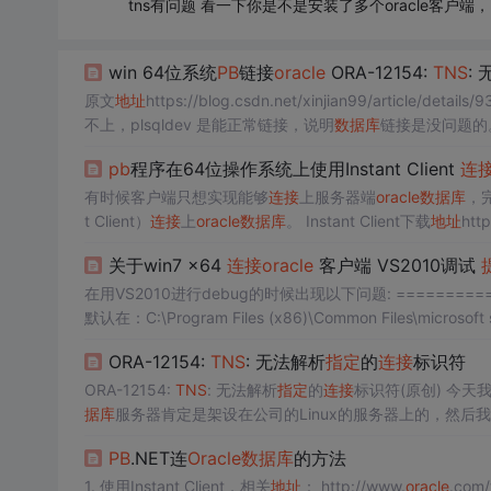
tns有问题 看一下你是不是安装了多个oracle客户端，
win 64位系统
PB
链接
oracle
ORA-12154:
TNS
:
原文
地址
不上，plsqldev 是能正常链接，说明
数据库
找到这篇文章。 完美解决四个步骤 1、下载11g基础32位oc.
pb
程序在64位操作系统上使用Instant Client
连
有时候客户端只想实现能够
连接
上服务器端
oracle
数据库
，
t Client）
连接
上
oracle
数据库
。 Instant Client下载
地址
htt
097480.html。 注意：因
关于win7 x64
连接
oracle
客户端 VS2010调试
在用VS2010进行debug的时候出现以下问题: ========== 
默认在：C:\Program Files (x86)\Common Files\micro
看了网上的解决方法，链接地
ORA-12154:
TNS
: 无法解析
指定
的
连接
标识符
ORA-12154:
TNS
: 无法解析
指定
的
连接
据库
连接
公司
数据库
的配置。 但是过些日子，自己想倒腾一些项
PB
.NET连
Oracle
数据库
的方法
1. 使用Instant Client，相关
地址
： http://www.
oracle
.com/