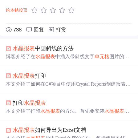
给本帖投票
738
回复
打赏
水晶报表
中画斜线的方法
博客介绍了在
水晶报表
中插入带斜线文字
单元格
图片的两
种方法。一是用附件“画图”工具画带斜线
单元格
，输入文
字、调整
大小
保存后插入；二是在Word画好带斜线文字
单
水晶报表
打印
元格
，通过打印屏幕、粘贴等操作在“画图”中处理保存后
插入。
本文介绍了如何在C#项目中使用Crystal Reports创建报表并
进行打印。首先，通过安装插件并验证安装成功，然后新
建数据集，利用TableAdapter配置向导连接数据库并生成S
打印
水晶报表
QL语句。接着，创建
水晶报表
并从数据集中拖放字段，设
置页面
大小
和标题。最后，提供了两种在控制器中处理数
本文介绍了打印
水晶报表
的方法。首先要安装
水晶报表
插
据的方法，并展示如何调用JavaScript实现报表打印。
件，在项目下创建文件夹装报表模板和数据集。接着新建
数据集并建表，设计报表模板导入数据字段，查询数据并
水晶报表
如何导出为Excel文档
转化为DataTable类型，最后做好打印报表的准备工作，将
报表模板转化为文件流以pdf格式打开。