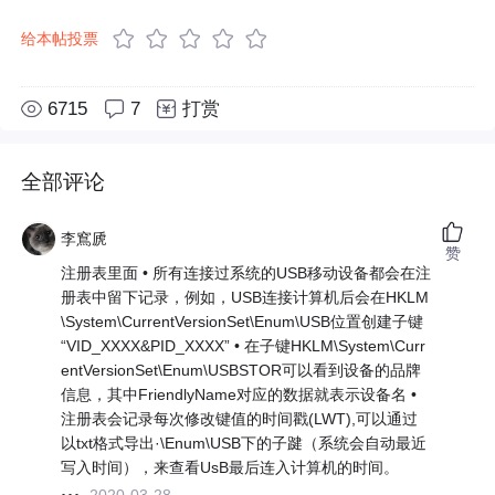
给本帖投票
6715
7
打赏
全部评论
李窵虒
赞
注册表里面 • 所有连接过系统的USB移动设备都会在注
册表中留下记录，例如，USB连接计算机后会在HKLM
\System\CurrentVersionSet\Enum\USB位置创建子键
“VID_XXXX&PID_XXXX” • 在子键HKLM\System\Curr
entVersionSet\Enum\USBSTOR可以看到设备的品牌
信息，其中FriendlyName对应的数据就表示设备名 •
注册表会记录每次修改键值的时间戳(LWT),可以通过
以txt格式导出·\Enum\USB下的子踺（系统会自动最近
写入时间），来查看UsB最后连入计算机的时间。