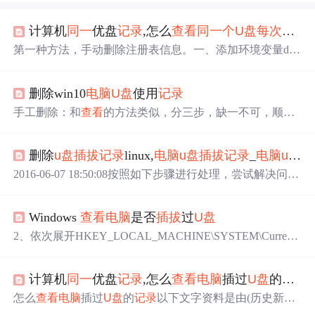
计算机
同一
优盘
记录
,怎么
查看
同一
个
U盘
每次
在
同
第一种方法，手动删除注册表信息。一、添加环境变量dev
mgr_shownonpresent_devices，值为1二、 运行设备管理
器，打开
查看
隐藏设备。展开磁盘驱动器、储存卷两处，
删除win10
电脑
U盘
使用
记录
把和
U盘
有关的删掉。三、 打开计算机管理，把可移动存
储相关的删除。 四、 把1中加入的系统环境变量删除。
手工删除：和
查看
的方法类似，分三步，缺一不可，顺序
五、“开始”“运行”中输入regedit，在编辑-查找中输入USBS
也不能反！ 第一步 设置环境变量，变量名为“devmgr_show
TOR,只选择项,不要选择值和数据可以加快查询...
_nonpresent_devices”，值为“1”。 第二步 打开设备管理器，
删除
u盘
插拔
记录
linux,
电脑
u盘
插拔
记录
_
电脑
u盘
插
勾上“
查看
”菜单中的“显示隐藏设备”。如果之前已经打开
设备管理器，则要关了，重新打开。 第三步 清除“磁盘驱
2016-06-07 18:50:08按照如下步骤进行处理，尝试解决问
动器”、“存储卷”、“通用串行总线控制器”3个栏目下所有
题。 1、USB接口损坏、接触不良也会出现此情况，换
的灰色的图标，注意是所有！右键点击灰色图标，然后选
一个USB接口，
台
式机插入主机后接口试试。 2、插入
择“卸载”。 成功 ：结果USBSTOR 没有了 ...
Windows
查看
电脑
是否
插拔
过
U盘
电脑
，右下角有图标，不显示驱动器。 ...2016-05-06 22:1
2:45按照如下步骤进行处理，尝试解决问题。 1、USB
2、依次展开HKEY_LOCAL_MACHINE\SYSTEM\Current
接口损坏、接触不良也会出现此情况，换一个USB接口，
ControlSet\Enum\USBSTOR注册表项，这里
记录
了所有已
台
式机插入主机后接口试试。 2、插入电...
连接过的 USB 设备信息，包括 U 盘，可能还包括USB接
计算机
同一
优盘
记录
,怎么
查看
电脑
插过
U盘
的
记录
口的光驱等，但是不包括鼠标和键盘。2）重装系统可以消
除
U盘
插拔
记录
。若你要重装系统，难免会用到
U盘
或者U
怎么
查看
电脑
插过
U盘
的
记录
以下文字资料是由(历史新知
SB接口的外置光驱，那么你在重装系统过程中一定要记得
网www.lishixinzhi.com)小编为大家搜集整理后发布的内