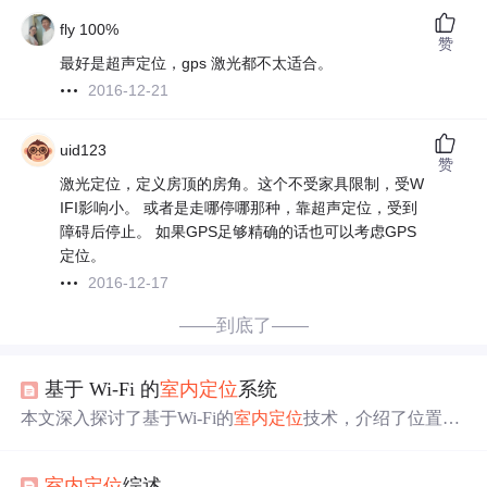
fly 100%
赞
最好是超声定位，gps 激光都不太适合。
2016-12-21
uid123
赞
激光定位，定义房顶的房角。这个不受家具限制，受W
IFI影响小。 或者是走哪停哪那种，靠超声定位，受到
障碍后停止。 如果GPS足够精确的话也可以考虑GPS
定位。
2016-12-17
——到底了——
基于 Wi-Fi 的
室内
定位
系统
本文深入探讨了基于Wi-Fi的
室内
定位
技术，介绍了位置指
纹法原理及其应用，详细阐述了特征选择、模型训练及异
常处理策略，展示了软件测试效果。
室内
定位
综述