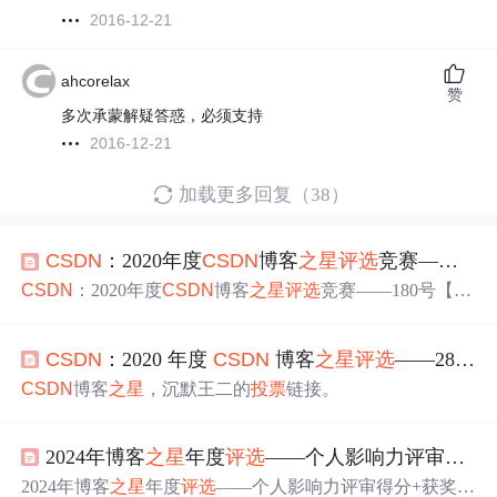
2016-12-21
ahcorelax
赞
多次承蒙解疑答惑，必须支持
2016-12-21
加载更多回复（38）
CSDN
：2020年度
CSDN
博客
之星
评选
竞赛——180号【一个处女座的程序猿】，感谢您，
CSDN
：2020年度
CSDN
博客
之星
评选
竞赛——180号【一
个处女座的程序猿】，感谢您，
投
上的宝贵
一票
，感谢！
感恩！ 导读：新的一年，改革春风吹满地，新的一年要争
CSDN
：2020 年度
CSDN
博客
之星
评选
——28 号【沉默王二】，感谢你
气！博主在此，首先祝所有朋友们，2021，牛年快乐！其
次，非常感谢大家为博主
投
票
，
投
出的珍贵
一票
！ 风雨扑
CSDN
博客
之星
，沉默王二的
投
票
链接。
面是常态，苦尽甘来是人生。 因为相信，所以看见； 但行
前路，无问东西； 相互成就，共同成长； 成功之路，尽管
披荆斩棘。 但依然，谢谢你的陪伴与见证！ 对了，还是要
2024年博客
之星
年度
评选
——个人影响力评审得分+获奖榜单公布
重复一句，谢谢你的
投
票
！ 目录 回顾2020：因为认真
2024年博客
之星
年度
评选
——个人影响力评审得分+获奖榜