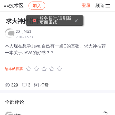
非技术区
登录
频道
加入
帖子详情
社区
非技术区
服务超时,请刷新
求大神推荐本好书
页面重试
zzlijNo1
2016-12-23
本人现在想学Java,自己有一点C的基础。求大神推荐
一本关于JAVA的好书？？
给本帖投票
329
3
打赏
全部评论