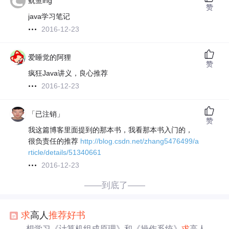
鱿鱼ing
赞
java学习笔记
2016-12-23
爱睡觉的阿狸
赞
疯狂Java讲义，良心推荐
2016-12-23
「已注销」
赞
我这篇博客里面提到的那本书，我看那本书入门的，
很负责任的推荐
http://blog.csdn.net/zhang5476499/a
rticle/details/51340661
2016-12-23
——到底了——
求
高人
推荐
好书
想学习《计算机组成原理》和《操作系统》
求
高人指