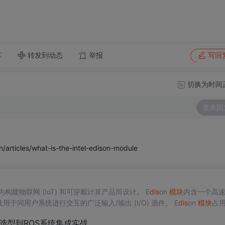
转发到动态
举报
享
写回
切换为时间
发表回
ticles/what-is-the-intel-edison-module
构建物联网 (IoT) 和可穿戴计算产品而设计。 E
dis
on
模块
内含一个高
用于同用户系统进行交互的广泛输入/输出 (I/O) 选件。 E
dis
on
模块
占
想之选。 E
dis
on
模块
可...
选型到ROS系统集成实战