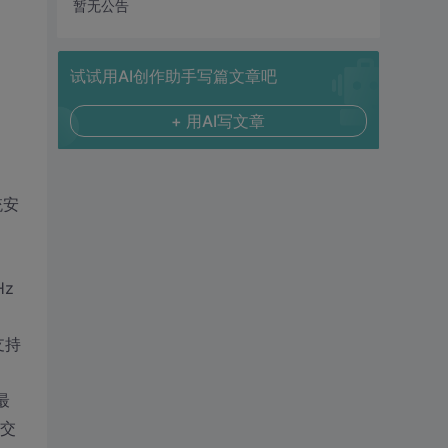
暂无公告
试试用AI创作助手写篇文章吧
+ 用AI写文章
统安
Hz
功
支持
最
统交