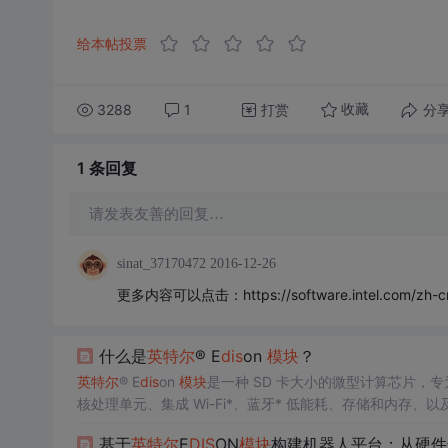
给本帖投票
3288
1
打赏
分
收藏
1 条
回复
请发表友善的回复…
sinat_37170472
2016-12-26
更多内容可以点击：https://software.intel.com/zh-cn/ar
什么是
英特尔
® E
dis
on
模块
？
英特尔
® E
dis
on
模块
是一种 SD 卡大小的微型计算芯片，专为
核处理单元、集成 Wi-Fi*、蓝牙* 低能耗、存储和内存、以及
小、功耗低，是需要强大处理动力但无法连接电源的项目的理
基于
英特尔
E
DIS
ON
模块
构建机器人平台：从硬件