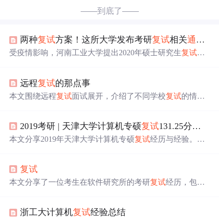
——到底了——
两种
复试
方案！这所大学发布考研
复试
相关
通知
！
受疫情影响，河南工业大学提出2020年硕士研究生
复试
预
案，包括推迟线下
复试
或采用线上远程面试及开卷考试。
线上
复试
有助于调剂生节省时间和成本，提高成功率。方
远程
复试
的那点事
案考虑了公平性和技术实现。
本文围绕远程
复试
面试展开，介绍了不同学校
复试
的情
况，如是否公布排名、
通知
进
复试
时间等。还分享了
复试
准备经验，包括针对计网和数据库重点复习、准备英文自
2019考研 | 天津大学计算机专硕
复试
131.25分考研经历与经验总结（
我介绍等，同时给出各环节准备建议，如机试重点、面试
技巧等，以及
复试
注意要点。
本文分享2019年天津大学计算机专硕
复试
经历与经验。介
绍了
复试
基本情况，包括院线、时间安排、方案等，
复试
成绩总分200分，含专业与综合素质考核。还讲述
复试
经
复试
历，如笔试科目非常规，机试OJ故障，面试分英文与专业
问答，老师较关注论文。
本文分享了一位考生在软件研究所的考研
复试
经历，包括
复试
前的准备、
复试
过程及注意事项等关键信息。
浙工大计算机
复试
经验总结