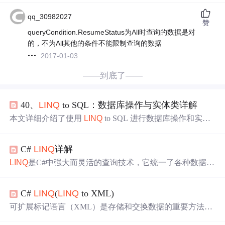
qq_30982027
赞
queryCondition.ResumeStatus为All时查询的数据是对
的，不为All其他的条件不能限制查询的数据
2017-01-03
——到底了——
40、
LINQ
to SQL：数据库操作与实体类详解
本文详细介绍了使用
LINQ
to SQL 进行数据库操作和实体
类管理的核心概念与实践方法。内容涵盖部分方法重写、
并发冲突检测、SQL 查询的编写与翻译注意事项、实体类
C#
LINQ
详解
的生成与手动编写方法、变更通知和图一致性的实现机
制。同时总结了常见
问题
及其解决办法，并通过流程图展
LINQ
是C#中强大而灵活的查询技术，它统一了各种数据源
示了实体类创建与使用的完整流程。适合希望深入了解
LI
的查询方式，使代码更加简洁、易读和可维护。通过本文
NQ
to SQL 的开发人员参考。
的介绍，我们学习了：
LINQ
的基本语法和操作符
LINQ
to
C#
LINQ
(
LINQ
to XML)
Objects的核心功能
LINQ
to XML的文档处理能力
LINQ
to S
QL/Entities的数据库查询 P
LINQ
的并行查询技术
LINQ
的最
可扩展标记语言（XML）是存储和交换数据的重要方法。
佳实践和性能优化
LINQ
为该语言增加了一些特性，使得XML用起来比XPath