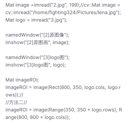
Mat image =imread("2.jpg", 199);//cv::Mat image =
cv::imread("/home/fighting324/Pictures/lena.jpg");
Mat logo = imread("3.jpg");
namedWindow("[2]原图像");
imshow("[2]原图画", image);
namedWindow("[3]logo图");
imshow("[3]logo图", logo);
Mat imageROI;
imageROI = image(Rect(800, 350, logo.cols, logo.r
ows));//
//方法二//
imageROI = image(Range(350, 350 + logo.rows), R
ange(800, 800 + logo.cols));