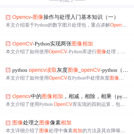
Opencv
-
图像
操作与处理入门基本知识（一）
本文介绍基于Python的数字图片处理包，重点讲解
OpenC
V
处理
图像
的基本操作。涵盖
图像
基础知识，如像素与
图
像
坐标系；
OpenCV
操作包括
读取
、显示
图像
，色彩空间
OpenCV
-Python实现两张
图像
相加
转换、颜色通道提取、算术运算、几何变换及形态学操作
等，还提及
图像
混合、缩放、旋转等内容。
本文介绍了如何使用
OpenCV
-Python库进行
图像
处理，包
括两张
图像
的
相加
操作，创建了合并
图像
的函数，并展示
了
图像
相减得到更黑
图像
的效果。此外，还探讨了
图像
顺
python
opencv
读取
灰度
图像
_
openCV
-python（一）
序变化对混合效果的影响。
本文介绍了如何使用
OpenCV
在Python中处理灰度
图像
，
包括
图像
的存储形式、
OpenCV
包的安装、
图像
的
读取
、
显示、写入以及不同
读取
模式的说明。
Opencv
中的
图像
相加
，相减，相除，相乘（python实现）
本文介绍了使用Python
OpenCV
库实现的四则运算，包括
图片
相加
、减法、乘法和除法操作。通过实例演示了这些
基本操作如何影响
图像
像素，并解释了结果变化背后的原
图像
处理之
图像
像素
相加
理。
本文详细介绍了
图像
处理中像素
相加
的方法及其在降噪中