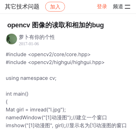
其它技术问题
登录
频道
加入
帖子详情
社区
其它技术问题
opencv 图像的读取和相加的bug
萝卜有你的个性
2017-01-06
#include <opencv2/core/core.hpp>
#include <opencv2/highgui/highgui.hpp>
using namespace cv;
int main()
{
Mat girl = imread("l.jpg");
namedWindow("[1]动漫图");//建立一个窗口
imshow("[1]动漫图", girl);//显示名为[1]动漫图的窗口