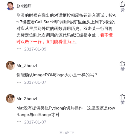
赵4老师
赞
崩溃的时候在弹出的对话框按相应按钮进入调试，按Al
t+7键查看Call Stack即“调用堆栈”里面从上到下列出的
对应从里层到外层的函数调用历史。双击某一行可将
光标定位到此次调用的源代码或汇编指令处，
看不懂
时双击下一行，直到能看懂为止
。
2017-01-09
Mr_Zhouzl
赞
你能确认imageROI与logo大小是一样的吗？
2017-01-07
Mr_Zhouzl
赞
Mat没有提供类似Python的切片操作，这里应该是row
Range与colRange才对
2017-01-07
——到底了——