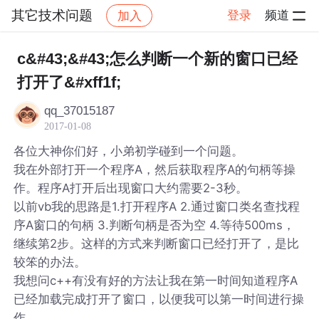
其它技术问题
登录
频道
加入
帖子详情
社区
其它技术问题
c&#43;&#43;怎么判断一个新的窗口已经
打开了&#xff1f;
qq_37015187
2017-01-08
各位大神你们好，小弟初学碰到一个问题。
我在外部打开一个程序A，然后获取程序A的句柄等操
作。程序A打开后出现窗口大约需要2-3秒。
以前vb我的思路是1.打开程序A 2.通过窗口类名查找程
序A窗口的句柄 3.判断句柄是否为空 4.等待500ms，
继续第2步。这样的方式来判断窗口已经打开了，是比
较笨的办法。
我想问c++有没有好的方法让我在第一时间知道程序A
已经加载完成打开了窗口，以便我可以第一时间进行操
作。