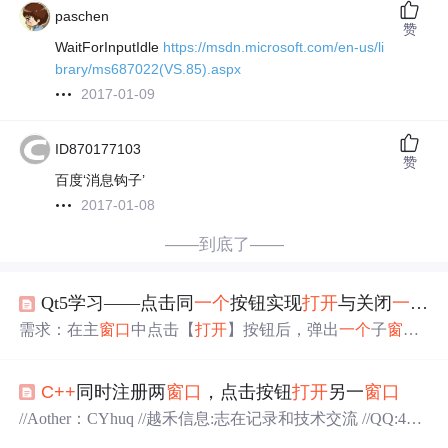
paschen
赞
WaitForInputIdle
https://msdn.microsoft.com/en-us/li
brary/ms687022(VS.85).aspx
2017-01-09
ID870177103
赞
百度‘消息钩子’
2017-01-08
——到底了——
Qt5学习——点击同
一个
按钮实现
打开
与关闭
一个
子
需求：在主
窗口
中点击【
打开
】按钮后，弹出
一个
子
窗口
，同时按钮上的文字变成【关闭】，再次点击即可关闭子
窗口
！ 分析：其实弹出子
窗口
并不难实现，关键是同
一个
C++
同时注册两
窗口
，点击按钮
打开
另一
窗口
按钮实现
打开
与关闭的功能，这个需要注意实现的方式以
及一些细节，需要用到lambda表达式，具体步骤如下：
//Aother：CYhuq //越禾信息:志在记录和技术交流 //QQ:421
1、首先
新
建
一个
项目，创建
一个
空
窗口
文件，如下图1所
160052 #include &lt;windows.h&gt; #include &lt;stdlib.h&gt; #i