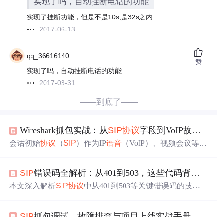
实现了吗，自动挂断电话的功能
实现了挂断功能，但是不是10s,是32s之内
2017-06-13
qq_36616140
赞
实现了吗，自动挂断电话的功能
2017-03-31
——到底了——
Wireshark抓包实战：从
SIP
协议
字段到VoIP故障排查
会话初始
协议
（
SIP
）作为IP
语音
（VoIP）、视频会议等实
时通信系统的核心信令
协议
，其本质是定义了会话建立、
管理和终止的交互
过程
。理解
SIP
协议
的关键在于掌握其
SIP
错误码全解析：从401到503，这些代码背后的故事你知道吗？
消息交互原理，而非机械记忆字段。通过Wireshark进行网
络抓包分析，可以直观地观察INVITE、REGISTER等
SIP
本文深入解析
SIP
协议
中从401到503等关键错误码的技术
消息的完整事务流程，深入理解Via、From/To tag、CSeq、
内涵与实战意义。文章不仅阐释了各类错误码的定义，更
Contact及SDP等关键字段在会话状态维护、路由和媒体协
着重剖析其背后的网络逻辑、认证机制、服务器状态及常
商中的作用。这种基于真实数据流的工程实践方法，能有
SIP
抓包调试、故障排查与项目上线实战手册
见故障场景，帮助开发与运维人员构建系统性的排查思