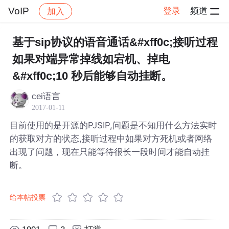
VoIP
登录
频道
加入
帖子详情
社区
VoIP
基于sip协议的语音通话&#xff0c;接听过程
如果对端异常掉线如宕机、掉电
&#xff0c;10 秒后能够自动挂断。
cei语言
2017-01-11
目前使用的是开源的PJSIP,问题是不知用什么方法实时
的获取对方的状态,接听过程中如果对方死机或者网络
出现了问题，现在只能等待很长一段时间才能自动挂
断。
给本帖投票