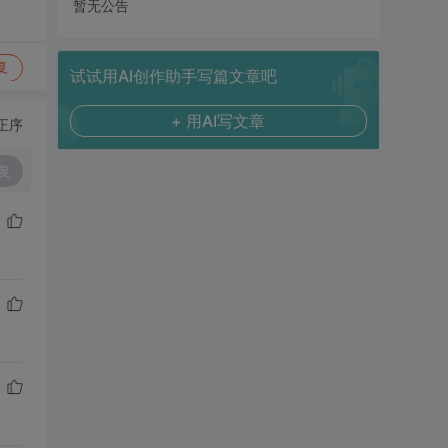
暂无公告
复
试试用AI创作助手写篇文章吧
+ 用AI写文章
正序
复