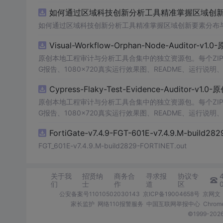
的识别结果。这个系统可以在各种场景中使用，无论是学校
如何通过区域科技创新分析工具精准掌握区域创新要
便和实用的工具，你一定会喜欢它的！
如何通过区域科技创新分析工具精准掌握区域创新要素分布
Visual-Workflow-Orphan-Node-Auditor-v1
原创本地工程审计与分析工具合集中的独立资源包。每个ZIP
G报告、1080×720真实运行效果图、README、运行说明、功
m test验证算法，执行npm run report生成报
Cypress-Flaky-Test-Evidence-Auditor-v1
源码、Logo、官方截图、论文、生产日志或其他受限素材
原创本地工程审计与分析工具合集中的独立资源包。每个ZIP
G报告、1080×720真实运行效果图、README、运行说明、功
m test验证算法，执行npm run report生成报
FortiGate-v7.4.9-FGT-601E-v7.4.9.M-build28
源码、Logo、官方截图、论文、生产日志或其他受限素材
FGT_601E-v7.4.9.M-build2829-FORTINET.out
关于我
招贤纳
商务合
寻求报
协议专
们
士
作
道
区
公安备案号11010502030143
京ICP备19004658号
京网文〔
家长监护
网络110报警服务
中国互联网举报中心
Chro
©1999-2