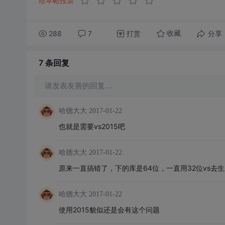
给本帖投票
288
7
打赏
分享
收藏
7 条
回复
请发表友善的回复…
哈德大大
2017-01-22
也就是需要vs2015吧
哈德大大
2017-01-22
原来一直搞错了，下的库是64位，一直用32位vs去
哈德大大
2017-01-22
使用2015貌似还是会有这个问题