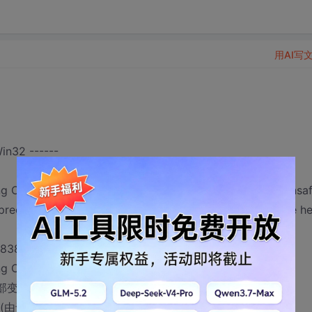
用AI写
n32 ------
ng C4996: '_wfopen': This function or variable may be unsaf
deprecation, use _CRT_SECURE_NO_WARNINGS. See online he
r.h(838) : 参见“_wfopen”的声明
 warning C4018: “>”: 有符号/无符号不匹配
的局部变量
”(由于“/OPT:ICF”规范)