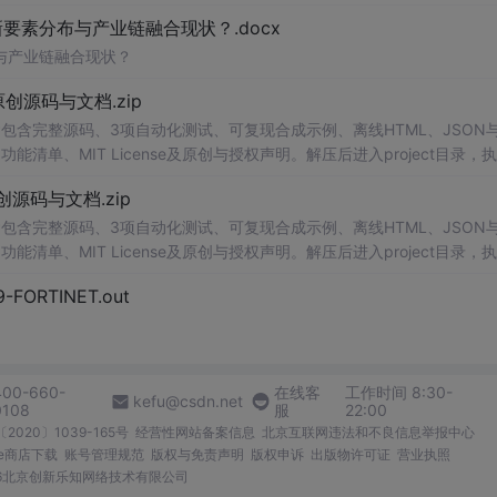
、工作还是日常生活，都能为你提供快速和准确的识别服务。它是一个非
素分布与产业链融合现状？.docx
与产业链融合现状？
.0-原创源码与文档.zip
包含完整源码、3项自动化测试、可复现合成示例、离线HTML、JSON与
能清单、MIT License及原创与授权声明。解压后进入project目录，执
告，也可通过本地静态服务器打开网页。运行时零第三方依赖，不包含热点产品或开源
.0-原创源码与文档.zip
。适合前端开发、AI应用工程、测试审计和课程实践。
包含完整源码、3项自动化测试、可复现合成示例、离线HTML、JSON与
能清单、MIT License及原创与授权声明。解压后进入project目录，执
告，也可通过本地静态服务器打开网页。运行时零第三方依赖，不包含热点产品或开源
29-FORTINET.out
。适合前端开发、AI应用工程、测试审计和课程实践。
400-660-
在线客
工作时间 8:30-
kefu@csdn.net
0108
服
22:00
2020〕1039-165号
经营性网站备案信息
北京互联网违法和不良信息举报中心
me商店下载
账号管理规范
版权与免责声明
版权申诉
出版物许可证
营业执照
026北京创新乐知网络技术有限公司