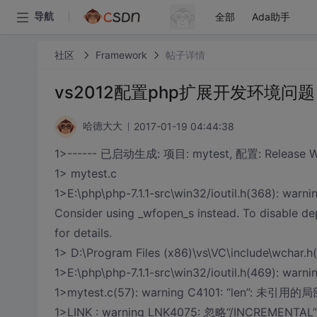
全部
Ada助手
导航
社区
Framework
帖子详情
vs2012配置php扩展开发环境问题
2017-01-19 04:44:38
哈德大大
1>------ 已启动生成: 项目: mytest, 配置: Release Wi
1> mytest.c
1>E:\php\php-7.1.1-src\win32/ioutil.h(368): warni
Consider using _wfopen_s instead. To disable 
for details.
1> D:\Program Files (x86)\vs\VC\include\wcha
1>E:\php\php-7.1.1-src\win32/ioutil.h(469):
1>mytest.c(57): warning C4101: “len”: 未引用
1>LINK : warning LNK4075: 忽略“/INCREMENTAL