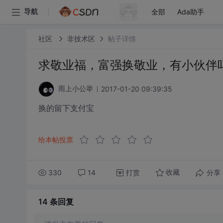
全部
Ada助手
导航
社区
非技术区
帖子详情
求敬业福，富强换敬业，有小伙伴
2017-01-20 09:39:35
雨上小公举
换的留下支付宝
给本帖投票
330
14
打赏
分享
收藏
14 条
回复