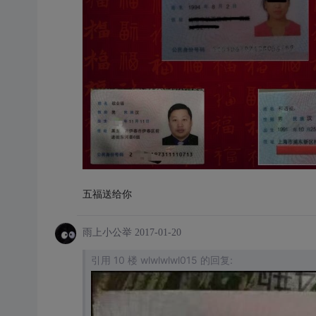
五福送给你
雨上小公举
2017-01-20
引用 10 楼 wlwlwlwl015 的回复: