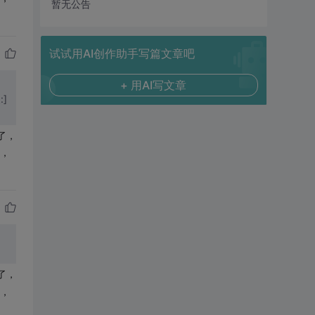
暂无公告
试试用AI创作助手写篇文章吧
+ 用AI写文章
:]
福了，
，
福了，
，