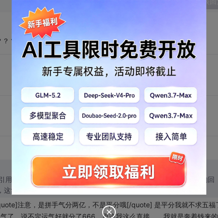
发表回
？？？？？、
=引用 3 楼 u012998688 的回复:] [quote=引用 2 楼 qq_17280849 的回
] 我去，这集福都扩散到CSDN里了
/quote]注意，是拼手气分两亿，不是平分哦[/quote] 是平分我就不求五
手气了，说不定运气好就分了666
，原谅我这么直接，
，我就是奔着钱来的