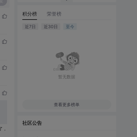
复
积分榜
荣誉榜
近7日
近30日
至今
暂无数据
查看更多榜单
社区公告
福了，
，